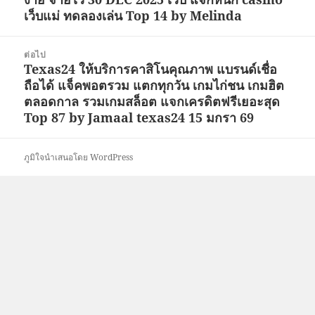
เว็บแม่ ทดลองเล่น Top 14 by Melinda
หน้า:
ต่อไป
Texas24 ให้บริการคาสิโนคุณภาพ แบรนด์เชื่อ
เรื่อง
ถือได้ แจ็คพอตรวม แตกทุกวัน เกมไก่ชน เกมฮิต
ต่อ
ตลอดกาล รวมเกมสล็อต แจกเครดิตฟรีเยอะสุด
ไป:
Top 87 by Jamaal texas24 15 มกรา 69
ภูมิใจนำเสนอโดย WordPress