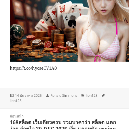
https://t.co/hycseCV1A0
เขียน
ผู้
หมวด
ป้าย
14 ธันวาคม 2025
Ronald Simmons
lion123
เมื่อ
เขียน
หมู่
กำกับ
lion123
แนะแนว
ก่อนหน้า
เรื่อง
168สล็อต เว็บเดียวครบ รวมบาคาร่า สล็อต แตก
เรื่อง
ง่าย จ่ายไว 30 DEC 2025 เว็บ แจกหนัก casino
ก่อน