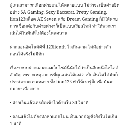
ผู้เล่นสามารถเลือกค่ายเกมได้หลายแบบ ไม่ว่าจะเป็นค่ายฮิต
อย่าง SA Gaming, Sexy Baccarat, Pretty Gaming,
lion123สล็อต
AE Seven หรือ Dream Gaming ก็มีให้ครบ
การเชื่อมต่อกับค่ายต่างๆก็เป็นแบบเรียลไทม์ ทำให้พวกเรา
เล่นได้ในทันทีไม่ต้องโหลดนาน
ฝากถอนอัตโนมัติที่ 123lionth ไวเกินคาด ไม่มีอย่างต่ำ
ถอนได้จริงไม่มีหัก
เรื่องระบบฝากถอนของเว็บไซต์นี้นับได้ว่าเป็นอีกหนึ่งไฮไลต์
สำคัญ เพราะเหตุว่าการที่คุณเล่นได้แต่ว่าเบิกเงินไม่ได้มันก็
ปราศจากความหมาย ซึ่ง lion123 ทำให้เรารู้สึกเชื่อมั่นมา
กมายๆเนื่องจาก
• ฝากเงินแล้วเครดิตเข้าไวด้านใน 30 วินาที
• ถอนแล้วไม่ต้องทักหาแอดไม่น เงินฝากบัญชีจริงในไม่เกิน
1 นาที