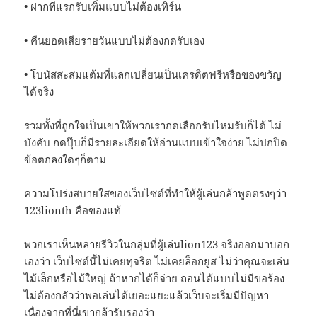
• ฝากทีแรกรับเพิ่มแบบไม่ต้องเทิร์น
• คืนยอดเสียรายวันแบบไม่ต้องกดรับเอง
• โบนัสสะสมแต้มที่แลกเปลี่ยนเป็นเครดิตฟรีหรือของขวัญ
ได้จริง
รวมทั้งที่ถูกใจเป็นเขาให้พวกเรากดเลือกรับไหมรับก็ได้ ไม่
บังคับ กดปุ๊บก็มีรายละเอียดให้อ่านแบบเข้าใจง่าย ไม่ปกปิด
ข้อตกลงใดๆก็ตาม
ความโปร่งสบายใสของเว็บไซต์ที่ทำให้ผู้เล่นกล้าพูดตรงๆว่า
123lionth คือของแท้
พวกเราเห็นหลายรีวิวในกลุ่มที่ผู้เล่นlion123 จริงออกมาบอก
เองว่า เว็บไซต์นี้ไม่เคยทุจริต ไม่เคยล็อกยูส ไม่ว่าคุณจะเล่น
ไม้เล็กหรือไม้ใหญ่ ถ้าหากได้ก็จ่าย ถอนได้แบบไม่มีขอร้อง
ไม่ต้องกลัวว่าพอเล่นได้เยอะแยะแล้วเว็บจะเริ่มมีปัญหา
เนื่องจากที่นี่เขากล้ารับรองว่า