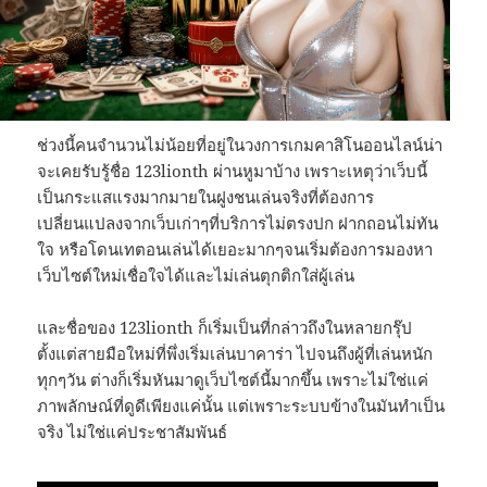
ช่วงนี้คนจำนวนไม่น้อยที่อยู่ในวงการเกมคาสิโนออนไลน์น่า
จะเคยรับรู้ชื่อ 123lionth ผ่านหูมาบ้าง เพราะเหตุว่าเว็บนี้
เป็นกระแสแรงมากมายในฝูงชนเล่นจริงที่ต้องการ
เปลี่ยนแปลงจากเว็บเก่าๆที่บริการไม่ตรงปก ฝากถอนไม่ทัน
ใจ หรือโดนเทตอนเล่นได้เยอะมากๆจนเริ่มต้องการมองหา
เว็บไซต์ใหม่เชื่อใจได้และไม่เล่นตุกติกใส่ผู้เล่น
และชื่อของ 123lionth ก็เริ่มเป็นที่กล่าวถึงในหลายกรุ๊ป
ตั้งแต่สายมือใหม่ที่พึ่งเริ่มเล่นบาคาร่า ไปจนถึงผู้ที่เล่นหนัก
ทุกๆวัน ต่างก็เริ่มหันมาดูเว็บไซต์นี้มากขึ้น เพราะไม่ใช่แค่
ภาพลักษณ์ที่ดูดีเพียงแค่นั้น แต่เพราะระบบข้างในมันทำเป็น
จริง ไม่ใช่แค่ประชาสัมพันธ์