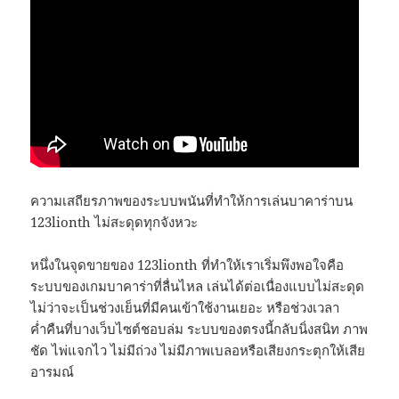
ความเสถียรภาพของระบบพนันที่ทำให้การเล่นบาคาร่าบน
123lionth ไม่สะดุดทุกจังหวะ
หนึ่งในจุดขายของ 123lionth ที่ทำให้เราเริ่มพึงพอใจคือ
ระบบของเกมบาคาร่าที่ลื่นไหล เล่นได้ต่อเนื่องแบบไม่สะดุด
ไม่ว่าจะเป็นช่วงเย็นที่มีคนเข้าใช้งานเยอะ หรือช่วงเวลา
ค่ำคืนที่บางเว็บไซต์ชอบล่ม ระบบของตรงนี้กลับนิ่งสนิท ภาพ
ชัด ไพ่แจกไว ไม่มีถ่วง ไม่มีภาพเบลอหรือเสียงกระตุกให้เสีย
อารมณ์