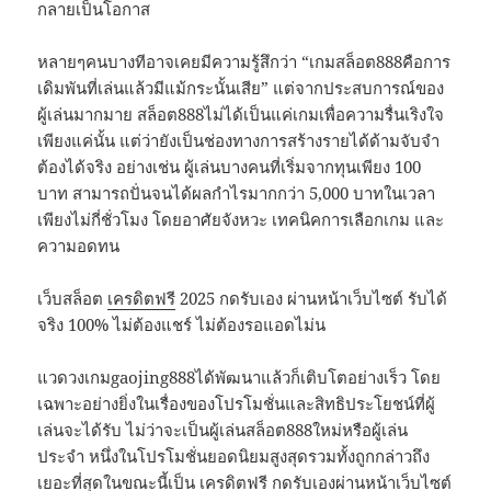
กลายเป็นโอกาส
หลายๆคนบางทีอาจเคยมีความรู้สึกว่า “เกมสล็อต888คือการ
เดิมพันที่เล่นแล้วมีแม้กระนั้นเสีย” แต่จากประสบการณ์ของ
ผู้เล่นมากมาย สล็อต888ไม่ได้เป็นแค่เกมเพื่อความรื่นเริงใจ
เพียงแค่นั้น แต่ว่ายังเป็นช่องทางการสร้างรายได้ด้ามจับจำ
ต้องได้จริง อย่างเช่น ผู้เล่นบางคนที่เริ่มจากทุนเพียง 100
บาท สามารถปั่นจนได้ผลกำไรมากกว่า 5,000 บาทในเวลา
เพียงไม่กี่ชั่วโมง โดยอาศัยจังหวะ เทคนิคการเลือกเกม และ
ความอดทน
เว็บสล็อต
เครดิตฟรี
2025 กดรับเอง ผ่านหน้าเว็บไซต์ รับได้
จริง 100% ไม่ต้องแชร์ ไม่ต้องรอแอดไม่น
แวดวงเกมgaojing888ได้พัฒนาแล้วก็เติบโตอย่างเร็ว โดย
เฉพาะอย่างยิ่งในเรื่องของโปรโมชั่นและสิทธิประโยชน์ที่ผู้
เล่นจะได้รับ ไม่ว่าจะเป็นผู้เล่นสล็อต888ใหม่หรือผู้เล่น
ประจำ หนึ่งในโปรโมชั่นยอดนิยมสูงสุดรวมทั้งถูกกล่าวถึง
เยอะที่สุดในขณะนี้เป็น เครดิตฟรี กดรับเองผ่านหน้าเว็บไซต์