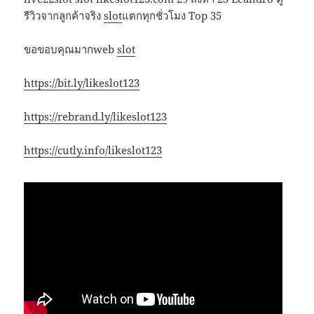
รีวิวจากลูกค้าจริง
slot
แตกทุกชั่วโมง Top 35
ขอขอบคุณมากweb
slot
https://bit.ly/likeslot123
https://rebrand.ly/likeslot123
https://cutly.info/likeslot123