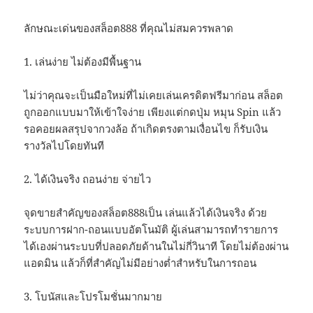
ลักษณะเด่นของสล็อต888 ที่คุณไม่สมควรพลาด
1. เล่นง่าย ไม่ต้องมีพื้นฐาน
ไม่ว่าคุณจะเป็นมือใหม่ที่ไม่เคยเล่นเครดิตฟรีมาก่อน สล็อต
ถูกออกแบบมาให้เข้าใจง่าย เพียงแต่กดปุ่ม หมุน Spin แล้ว
รอคอยผลสรุปจากวงล้อ ถ้าเกิดตรงตามเงื่อนไข ก็รับเงิน
รางวัลไปโดยทันที
2. ได้เงินจริง ถอนง่าย จ่ายไว
จุดขายสำคัญของสล็อต888เป็น เล่นแล้วได้เงินจริง ด้วย
ระบบการฝาก-ถอนแบบอัตโนมัติ ผู้เล่นสามารถทำรายการ
ได้เองผ่านระบบที่ปลอดภัยด้านในไม่กี่วินาที โดยไม่ต้องผ่าน
แอดมิน แล้วก็ที่สำคัญไม่มีอย่างต่ำสำหรับในการถอน
3. โบนัสและโปรโมชั่นมากมาย