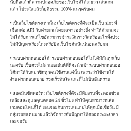
นับถือแล้วก็ความปลอดภัยของเว็บไซต์ได้เลยว่า เล่นเกม
แล้ว โปร่งใสแล้วก็ยุติธรรม 100% แน่ๆครับผม
• เป็นเว็บไซต์ตรงเท่านั้น: เว็บไซต์ตรงที่ดีจะเป็นเว็บ slot ที่
เชื่อมต่อ API กับค่ายเกมโดยเฉพาะอย่างยิ่ง ทำให้ตัวเกมจะ
ไม่ได้รับการแก้ไขอัตราการชำระเงินรางวัลหรืออะไรทั้งปวง
ไม่มีปัญหาเรื่องโกงหรือปิดเว็บไซต์หนีแน่นอนครับผม
• ระบบฝากถอนออโต้: ระบบฝากถอนออโต้ไม่ได้มีกันทุกเว็บ
นะครับ เว็บตรงไม่ผ่านเอเย่นต์ที่ดีจะนำเข้าระบบฝากถอนออ
โต้มาให้กับสมาชิกทุกคนใช้งานแค่นั้น เพราะว่าใช้งานได้
ง่าย ฝากถอนสบาย รวดเร็วทันใจ และก็ไม่เป็นอันตราย
• แอดมินซัพพอร์ต: เว็บไซต์ตรงที่ดีจะมีทีมงานที่จะคอยช่วย
เหลือและดูแลคุณตลอด 24 ชั่วโมง ทำให้คุณสามารถเล่น
เกมตอนไหนก็ได้ เอนจอยกับการเล่นเกมได้ทุกเมื่อเชื่อวัน มี
กลุ่มรอสแตนบายแล้วก็จัดการกับปัญหาให้ตลอดระยะเวลา
เลยขอรับ