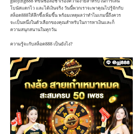
gaojing888 ที่ขึ้นชื่อลือชาเรื่องความง่ายสำหรับในการเล่น
โบนัสแตกไว และได้เงินจริง วันนี้พวกเราจะพาคุณไปรู้จักกับ
สล็อต888ให้ลึกซึ้งเพิ่มขึ้น พร้อมเหตุผลว่าทำไมเกมนี้ถึงควร
จะเป็นหนึ่งในตัวเลือกของคุณสำหรับในการหาเงินและก็
ความสนุกสนานในทุกวัน
ความรู้จะกับสล็อต888 เป็นยังไง?