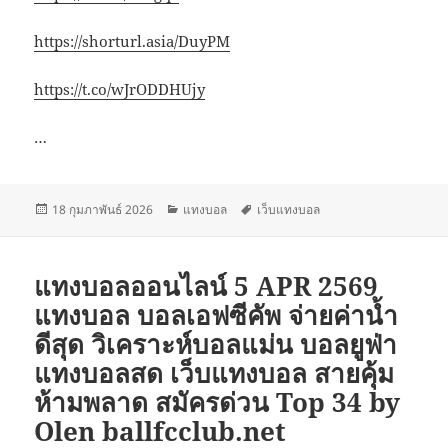
https://shorturl.asia/DuyPM
https://t.co/wJrODDHUjy
…
เขียน
หมวด
ป้าย
18 กุมภาพันธ์ 2026
แทงบอล
เว็บแทงบอล
เมื่อ
หมู่
กำกับ
แทงบอลออนไลน์ 5 APR 2569
แทงบอล บอลเอฟซีคัพ จ่ายค่าน้ำ
ดีสุด วิเคราะห์บอลแม่น บอลยูฟ่า
แทงบอลสด เว็บแทงบอล สายคุ้ม
ห้ามพลาด สมัครด่วน Top 34 by
Olen ballfcclub.net