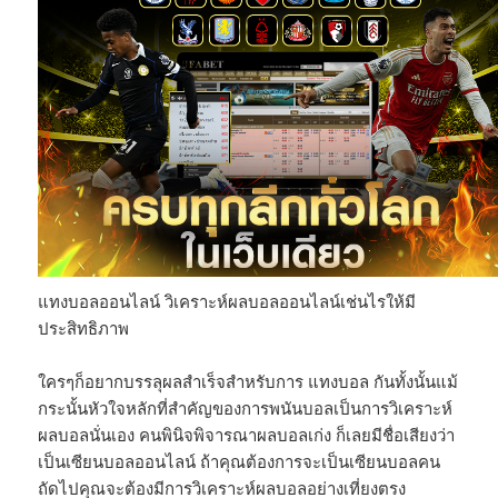
แทงบอลออนไลน์ วิเคราะห์ผลบอลออนไลน์เช่นไรให้มี
ประสิทธิภาพ
ใครๆก็อยากบรรลุผลสำเร็จสำหรับการ แทงบอล กันทั้งนั้นแม้
กระนั้นหัวใจหลักที่สำคัญของการพนันบอลเป็นการวิเคราะห์
ผลบอลนั่นเอง คนพินิจพิจารณาผลบอลเก่ง ก็เลยมีชื่อเสียงว่า
เป็นเซียนบอลออนไลน์ ถ้าคุณต้องการจะเป็นเซียนบอลคน
ถัดไปคุณจะต้องมีการวิเคราะห์ผลบอลอย่างเที่ยงตรง