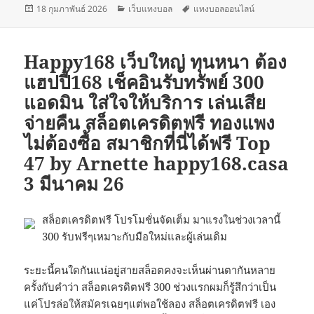
เขียน
หมวด
ป้าย
18 กุมภาพันธ์ 2026
เว็บแทงบอล
แทงบอลออนไลน์
เมื่อ
หมู่
กำกับ
Happy168 เว็บใหญ่ ทุนหนา ต้อง
แฮปปี้168 เช็คอินรับทรัพย์ 300
แอดมิน ใส่ใจให้บริการ เล่นเสีย
จ่ายคืน สล็อตเครดิตฟรี ทองแพง
ไม่ต้องซื้อ สมาชิกที่นี่ได้ฟรี Top
47 by Arnette happy168.casa
3 มีนาคม 26
สล็อตเครดิตฟรี โปรโมชั่นจัดเต็ม มาแรงในช่วงเวลานี้
300 รับฟรีๆเหมาะกับมือใหม่และผู้เล่นเดิม
ระยะนี้คนใดกันแน่อยู่สายสล็อตคงจะเห็นผ่านตากันหลาย
ครั้งกับคำว่า สล็อตเครดิตฟรี 300 ช่วงแรกผมก็รู้สึกว่าเป็น
แค่โปรล่อให้สมัครเฉยๆแต่พอใช้ลอง สล็อตเครดิตฟรี เอง