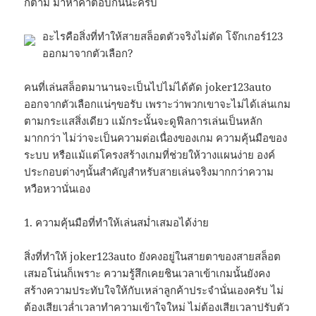
ก็ตาม มาหาคำตอบกันนะครับ
อะไรคือสิ่งที่ทำให้สายสล็อตตัวจริงไม่ตัด โจ๊กเกอร์123
ออกมาจากตัวเลือก?
คนที่เล่นสล็อตมานานจะเป็นไปไม่ได้ตัด joker123auto
ออกจากตัวเลือกแน่ๆขอรับ เพราะว่าพวกเขาจะไม่ได้เล่นเกม
ตามกระแสสิ่งเดียว แม้กระนั้นจะดูฟีลการเล่นเป็นหลัก
มากกว่า ไม่ว่าจะเป็นความต่อเนื่องของเกม ความคุ้นมือของ
ระบบ หรือแม้แต่โครงสร้างเกมที่ช่วยให้วางแผนง่าย องค์
ประกอบต่างๆนั้นสำคัญสำหรับสายเล่นจริงมากกว่าความ
หวือหวานั่นเอง
1. ความคุ้นมือที่ทำให้เล่นสม่ำเสมอได้ง่าย
สิ่งที่ทำให้ joker123auto ยังคงอยู่ในสายตาของสายสล็อต
เสมอโน่นก็เพราะ ความรู้สึกเคยชินเวลาเข้าเกมนั้นยังคง
สร้างความประทับใจให้กับเหล่าลูกค้าประจำนั่นเองครับ ไม่
ต้องเสียเวล่ำเวลาทำความเข้าใจใหม่ ไม่ต้องเสียเวลาปรับตัว