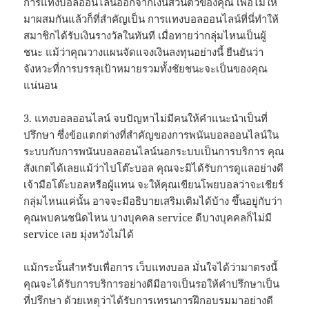
การแทงบอลออนไลน์ออกจากเงินส่วนตัวของคุณ เพื่อไม่ให้
มาผสมกันแล้วก็ที่สำคัญเป็น การแทงบอลออนไลน์ที่นี่ทำให้
สมาชิกได้รับเงินรางวัลในทันที เมื่อทายว่ากลุ่มไหนเป็นผู้
ชนะ แม้ว่าคุณวางแผนจัดแจงเงินลงทุนอย่างนี้ ยืนยันว่า
จังหวะที่การบรรลุเป้าหมายรวมทั้งชัยชนะจะเป็นของคุณ
แน่นอน
3. แทงบอลออนไลน์ จบปัญหาไม่มีคนให้คำแนะนำเป็นที่
ปรึกษา ซึ่งข้อแตกต่างที่สำคัญของการพนันบอลออนไลน์ใน
ระบบกับการพนันบอลออนไลน์นอกระบบเป็นการบริการ คุณ
สังเกตได้เลยแม้ว่าไปโต๊ะบอล คุณจะมิได้รับการดูแลอย่างดี
เจ้ามือโต๊ะบอลหรือผู้แทน จะให้คุณเขียนโพยบอลว่าจะเชียร์
กลุ่มไหนแค่นั้น อาจจะมีอธิบายเสริมเติมได้บ้าง ขึ้นอยู่กับว่า
คุณพบคนชนิดไหน บางบุคคล service ดีบางบุคคลก็ไม่มี
service เลย มุ่งหวังไม่ได้
แม้กระนั้นสำหรับเพื่อการ เว็บแทงบอล มั่นใจได้ว่ามาตรงนี้
คุณจะได้รับการบริการอย่างดีมีอาจเป็นรอให้คำปรึกษาเป็น
ที่ปรึกษา ด้วยเหตุว่าได้รับการเทรนการฝึกอบรมมาอย่างดี