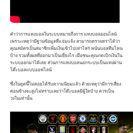
คำว่าการแทงบอลในระบบหมายถึงการ แทงบอลออนไลน์
เพราะเหตุว่ามีฐานข้อมูลที่แจ่มแจ้ง สามารถตรวจตราได้ว่า
คุณสมัครเป็นสมาชิกเพิ่มเงินเข้าไปเท่าไหร่ พนันบอลทีมไหน
บ้าง รวมทั้งผลที่ออกมาเป็นเยี่ยงไร เมื่อชนะคุณกดเบิกเงินใน
ระบบออกมาได้เลย ส่วนการแทงบอลนอกระบบเป็นแทงผ่าน
โต๊ะบอลแบบออฟไลน์
ซึ่งในยุคนี้ไม่ค่อยได้รับความนิยมแล้ว ด้วยเหตุว่ามีการเสี่ยง
ค่อนข้างจะสูงไม่ทราบเลยว่าโต๊ะบอลมีผู้ใดบ้าง ควรเป็น
วงในเท่านั้น