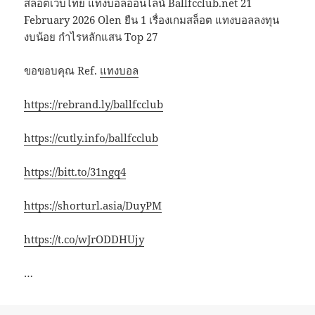
สล็อตเว็บไทย แทงบอลออนไลน์ Ballfcclub.net 21
February 2026 Olen ยืน 1 เรื่องเกมสล็อต แทงบอลลงทุน
งบน้อย กำไรหลักแสน Top 27
ขอขอบคุณ Ref.
แทงบอล
https://rebrand.ly/ballfcclub
https://cutly.info/ballfcclub
https://bitt.to/31ngq4
https://shorturl.asia/DuyPM
https://t.co/wJrODDHUjy
…