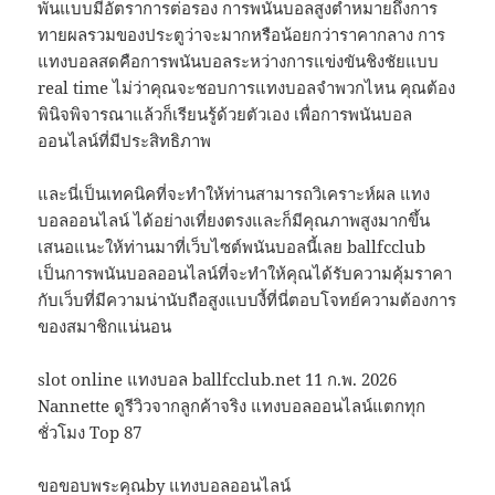
พันแบบมีอัตราการต่อรอง การพนันบอลสูงต่ำหมายถึงการ
ทายผลรวมของประตูว่าจะมากหรือน้อยกว่าราคากลาง การ
แทงบอลสดคือการพนันบอลระหว่างการแข่งขันชิงชัยแบบ
real time ไม่ว่าคุณจะชอบการแทงบอลจำพวกไหน คุณต้อง
พินิจพิจารณาแล้วก็เรียนรู้ด้วยตัวเอง เพื่อการพนันบอล
ออนไลน์ที่มีประสิทธิภาพ
และนี่เป็นเทคนิคที่จะทำให้ท่านสามารถวิเคราะห์ผล แทง
บอลออนไลน์ ได้อย่างเที่ยงตรงและก็มีคุณภาพสูงมากขึ้น
เสนอแนะให้ท่านมาที่เว็บไซต์พนันบอลนี้เลย ballfcclub
เป็นการพนันบอลออนไลน์ที่จะทำให้คุณได้รับความคุ้มราคา
กับเว็บที่มีความน่านับถือสูงแบบงี้ที่นี่ตอบโจทย์ความต้องการ
ของสมาชิกแน่นอน
slot online แทงบอล ballfcclub.net 11 ก.พ. 2026
Nannette ดูรีวิวจากลูกค้าจริง แทงบอลออนไลน์แตกทุก
ชั่วโมง Top 87
ขอขอบพระคุณby
แทงบอลออนไลน์