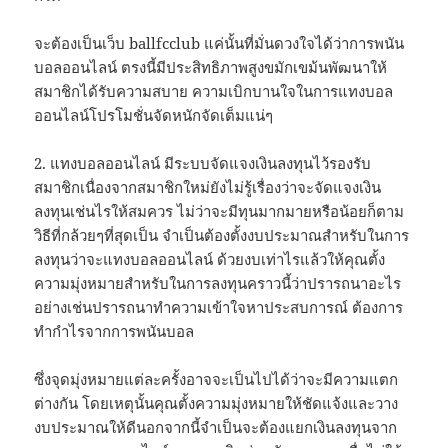
จะต้องเป็นเว็บ ballfcclub แค่นั้นที่มั่นดวงใจได้ว่าการพนัน
บอลออนไลน์ ตรงนี้มีประสิทธิภาพสูงขมักเขม้นพัฒนาให้
สมาชิกได้รับความสบาย ความเบิกบานใจในการแทงบอล
ออนไลน์โปรโมชั่นจัดหนักจัดเต็มแน่ๆ
2. แทงบอลออนไลน์ มีระบบจัดแจงเงินลงทุนไว้รองรับ
สมาชิกเนื่องจากสมาชิกใหม่ยังไม่รู้เรื่องว่าจะจัดแจงเงิน
ลงทุนเช่นไรให้สมควร ไม่ว่าจะมีทุนมากมายหรือน้อยก็ตาม
วิธีที่กล้วยๆที่สุดเป็น จำเป็นต้องตั้งงบประมาณสำหรับในการ
ลงทุนว่าจะแทงบอลออนไลน์ ด้วยงบเท่าไรแล้วให้คุณตั้ง
ความมุ่งหมายสำหรับในการลงทุนคราวนี้ว่าปรารถนาอะไร
อย่างเช่นปรารถนาทำความเข้าใจหาประสบการณ์ ต้องการ
ทำกำไรจากการพนันบอล
ซึ่งจุดมุ่งหมายแต่ละครั้งอาจจะเป็นไปได้ว่าจะมีความแตก
ต่างกัน โดยเหตุนั้นคุณตั้งความมุ่งหมายให้ชัดแจ้งและวาง
งบประมาณให้ดีนอกจากนี้จำเป็นจะต้องแยกเงินลงทุนจาก