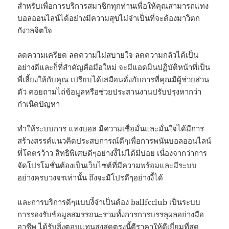
สำหรับเพื่อการบริการสมาชิกทุกท่านเพื่อให้คุณสามารถแทง
บอลออนไลน์ได้อย่างมีความสุขไม่จำเป็นที่จะต้องมาวิตก
กังวลจิตใจ
ลดความเครียด ลดความไม่สบายใจ ลดความกลัวได้เป็น
อย่างดีและก็ที่สำคัญคือมือใหม่ จะมีแอดมินปฏิบัติหน้าที่เป็น
พี่เลี้ยงให้กับคุณ เปรียบได้เสมือนดั่งกับการที่คุณมีผู้ช่วยส่วน
ตัว คอยถามไถ่ข้อมูลหรือช่วยประสานงานปรับปรุงหากว่า
กำเนิดปัญหา
ทำให้ระบบการ แทงบอล มีความเชื่อมั่นและมั่นใจได้มีการ
สร้างสรรค์แนวคิดประสบการณ์ดีๆเพื่อการพนันบอลออนไลน์
ที่โคตรว้าว สิทธิพิเศษดีๆอย่างงี้ไม่ได้มีบ่อย เนื่องจากว่าการ
จัดโปรโมชั่นต้องเป็นเว็บไซต์ที่มีความพร้อมและมีระบบ
อย่างครบวงจรเท่านั้น ถึงจะมีโปรดีๆอย่างงี้ได้
และการบริการดีๆแบบงี้จำเป็นต้อง ballfcclub เป็นระบบ
การรองรับข้อมูลสมรรถนะรวมทั้งการการบรรลุผลอย่างมือ
อาชีพ ได้รับสิ่งตอบแทนสูงสุดตรงนี้ตีราคาให้ดีเยี่ยมที่สุด