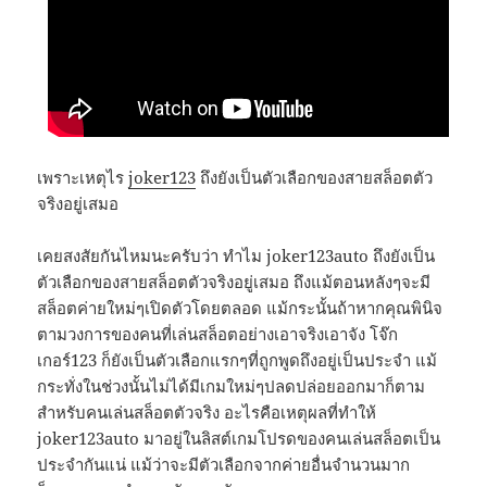
เพราะเหตุไร
joker123
ถึงยังเป็นตัวเลือกของสายสล็อตตัว
จริงอยู่เสมอ
เคยสงสัยกันไหมนะครับว่า ทำไม joker123auto ถึงยังเป็น
ตัวเลือกของสายสล็อตตัวจริงอยู่เสมอ ถึงแม้ตอนหลังๆจะมี
สล็อตค่ายใหม่ๆเปิดตัวโดยตลอด แม้กระนั้นถ้าหากคุณพินิจ
ตามวงการของคนที่เล่นสล็อตอย่างเอาจริงเอาจัง โจ๊ก
เกอร์123 ก็ยังเป็นตัวเลือกแรกๆที่ถูกพูดถึงอยู่เป็นประจำ แม้
กระทั่งในช่วงนั้นไม่ได้มีเกมใหม่ๆปลดปล่อยออกมาก็ตาม
สำหรับคนเล่นสล็อตตัวจริง อะไรคือเหตุผลที่ทำให้
joker123auto มาอยู่ในลิสต์เกมโปรดของคนเล่นสล็อตเป็น
ประจำกันแน่ แม้ว่าจะมีตัวเลือกจากค่ายอื่นจำนวนมาก