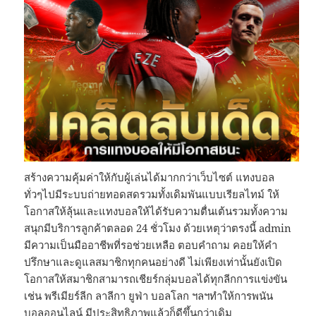
สร้างความคุ้มค่าให้กับผู้เล่นได้มากกว่าเว็บไซต์ แทงบอล
ทั่วๆไปมีระบบถ่ายทอดสดรวมทั้งเดิมพันแบบเรียลไทม์ ให้
โอกาสให้ลุ้นและแทงบอลให้ได้รับความตื่นเต้นรวมทั้งความ
สนุกมีบริการลูกค้าตลอด 24 ชั่วโมง ด้วยเหตุว่าตรงนี้ admin
มีความเป็นมืออาชีพที่รอช่วยเหลือ ตอบคำถาม คอยให้คำ
ปรึกษาและดูแลสมาชิกทุกคนอย่างดี ไม่เพียงเท่านั้นยังเปิด
โอกาสให้สมาชิกสามารถเชียร์กลุ่มบอลได้ทุกลีกการแข่งขัน
เช่น พรีเมียร์ลีก ลาลีกา ยูฟ่า บอลโลก ฯลฯทำให้การพนัน
บอลออนไลน์ มีประสิทธิภาพแล้วก็ดีขึ้นกว่าเดิม