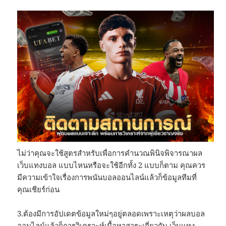
ไม่ว่าคุณจะใช้สูตรสำหรับเพื่อการคำนวณพินิจพิจารณาผล
เว็บแทงบอล แบบไหนหรือจะใช้อีกทั้ง 2 แบบก็ตาม คุณควร
มีความเข้าใจเรื่องการพนันบอลออนไลน์แล้วก็ข้อมูลทีมที่
คุณเชียร์ก่อน
3.ต้องมีการอัปเดตข้อมูลใหม่ๆอยู่ตลอดเพราะเหตุว่าผลบอล
ออนไลน์แล้วก็การวิเคราะห์เนื้อหาสาระเกี่ยวกับ เว็บแทง