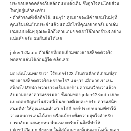
ประกอบสอดคล้องกับสล็อตแบบดั้งเดิม ซึ่งถูกใจคนโดยส่วน
ใหญ่อยู่แล้วล่ะครับ
• ตัวสำรองที่เชื่อถือได้: แน่ๆว่า คุณอาจจะมีค่ายเกมใหม่ๆที่
คุณเริ่มเล่นเป็นประจำแล้ว แต่เมื่อไรที่คุณอยากกลับมาเล่น
เกมแบบเดิมๆคุณจะนึกถึงค่ายเกมของเราโจ๊กเกอร์123 อย่าง
แน่แท้ขอรับ ผมยืนยันได้เลย
joker123auto ตัวเลือกที่ยอดเยี่ยมของสายสล็อตตัวจริง
ทดสอบเล่นได้ก่อนผู้ใด คลิกเลย!
มองเห็นไหมขอรับว่า โจ๊กเกอร์123 เป็นตัวเลือกที่เยี่ยมที่สุด
ของสายสล็อตตัวจริงเพราอะไร? แน่ๆว่า เมื่อพวกเราเล่น
สล็อตไปสักพัก พวกเราจะเริ่มมองข้ามความหวือหวาแล้วก
ลับมามองหาความธรรมดา ซึ่งเกมของ joker123auto เยอะ
แยะตอบปัญหาในส่วนนี้เป็นอย่างดีเลยล่ะขอรับ ความสนิท
สนมที่ทำให้คุณเล่นสม่ำเสมอได้ดี องค์ประกอบเกมที่ทำให้
วางแผนการเล่นได้ง่าย หรือแม้กระทั้งความสุขใจสำหรับ
การกลับมาเล่นทุกหน นั่นแหละครับเป็นสิ่งที่ทำให้
joker123auto ยังคงอยู่ในลิสต์เกมของผู้เล่นมากไม่น้อยเลย