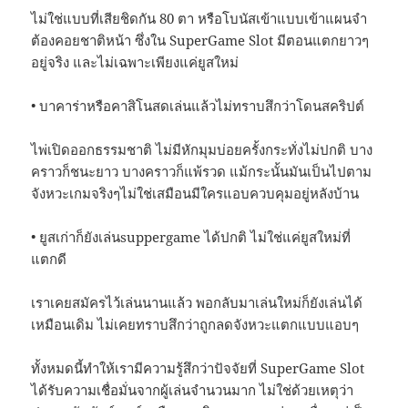
ไม่ใช่แบบที่เสียชิดกัน 80 ตา หรือโบนัสเข้าแบบเข้าแผนจำ
ต้องคอยชาติหน้า ซึ่งใน SuperGame Slot มีตอนแตกยาวๆ
อยู่จริง และไม่เฉพาะเพียงแค่ยูสใหม่
• บาคาร่าหรือคาสิโนสดเล่นแล้วไม่ทราบสึกว่าโดนสคริปต์
ไพ่เปิดออกธรรมชาติ ไม่มีหักมุมบ่อยครั้งกระทั่งไม่ปกติ บาง
คราวก็ชนะยาว บางคราวก็แพ้รวด แม้กระนั้นมันเป็นไปตาม
จังหวะเกมจริงๆไม่ใช่เสมือนมีใครแอบควบคุมอยู่หลังบ้าน
• ยูสเก่าก็ยังเล่นsuppergame ได้ปกติ ไม่ใช่แค่ยูสใหม่ที่
แตกดี
เราเคยสมัครไว้เล่นนานแล้ว พอกลับมาเล่นใหม่ก็ยังเล่นได้
เหมือนเดิม ไม่เคยทราบสึกว่าถูกลดจังหวะแตกแบบแอบๆ
ทั้งหมดนี้ทำให้เรามีความรู้สึกว่าปัจจัยที่ SuperGame Slot
ได้รับความเชื่อมั่นจากผู้เล่นจำนวนมาก ไม่ใช่ด้วยเหตุว่า