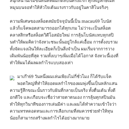
สนุกสนานเริ่มขึ้นทันทีที่ผมกดสปินครั้งแรก ทุกสัญลักษณ์ที่
หมุนบนจอทำให้หัวใจเต้นแรงราวกับอยู่ในคาสิโนจริงๆ
ความพิเศษของสล็อตสมัยปัจจุบันนี้เป็น macau69 โบนัส
แล้วก็แจ็คพอตสามารถออกได้ทุกเกม ไม่ว่าจะเป็นสล็อต
คลาสสิกหรือสล็อตวิดีโอสมัยใหม่ การลุ้นโบนัสแทบทุกสปิ
นทำให้ผมคิดว่าจังหวะชนะนั้นอยู่ใกล้แค่เอื้อม การตั้งงบรวม
ทั้งจัดแจงเงินให้ละเอียดก็เป็นสิ่งจำเป็น ผมเริ่มจากการวาง
เดิมพันน้อยที่สุด รวมทั้งเบาๆเพิ่มเมื่อได้โอกาส จังหวะนี้เองที่
ทำให้ผมได้ผลผลกำไรแบบสองเท่า
มาเก๊า69 วันหนึ่งผมเล่นเพียงไม่กี่ชั่วโมง ก็ได้รับแจ็ค
พอตใหญ่ที่ทำให้ยอดผลกำไรของผมพุ่งขึ้นเป็นหลักแสน
ความรู้สึกขณะนั้นราวกับฝันที่กลายเป็นจริง ทั้งตื่นเต้น ทั้งดี
อกดีใจ และเกือบจะเชื่อว่าสายตาตนเอง การลุ้นทุกสปินมัน
ทำให้ทุกวินาทีของการเล่นมีค่า และผมได้ทำความเข้าใจว่า
ความทรหดอดทนและการเลือกเกมที่สมควรช่วยทำให้ทุน
น้อยก็สามารถสร้างผลกำไรได้อย่างมากมาย