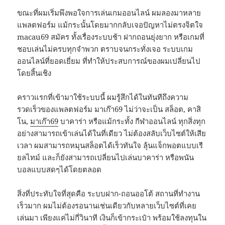
ขณะที่ผมเริ่มพึงพอใจการเล่นเกมออนไลน์ ผมลองมาหลาย
แพลตฟอร์ม แม้กระนั้นโดยมากกลับเจอปัญหาไม่ตรงจิตใจ
macau69 สมัคร ทั้งเรื่องระบบช้า ฝากถอนยุ่งยาก หรือเกมที่
ชอบเล่นไม่ครบทุกจำพวก ตราบจนกระทั่งเจอ ระบบเกม
ออนไลน์ที่ยอดเยี่ยม ที่ทำให้ประสบการณ์ของผมเปลี่ยนไป
โดยสิ้นเชิง
คราวแรกที่เข้ามาใช้ระบบนี้ ผมรู้สึกได้ในทันทีถึงความ
รวดเร็วของแพลตฟอร์ม มาเก๊า69 ไม่ว่าจะเป็น สล็อต, คาสิ
โน,
มาเก๊า69
บาคาร่า หรือแม้กระทั้ง กีฬาออนไลน์ ทุกสิ่งทุก
อย่างสามารถเข้าเล่นได้ในที่เดียว ไม่ต้องสลับเว็บไซต์ให้เสีย
เวลา ผมสามารถหมุนสล็อตได้เร็วทันใจ ลุ้นแจ็กพอตแบบเรี
ยลไทม์ และก็ยังสามารถเปลี่ยนไปเล่นบาคาร่า หรือพนัน
บอลแบบสดๆได้โดยตลอด
สิ่งที่ประทับใจที่สุดคือ ระบบฝาก-ถอนออโต้ สถานที่ทำงาน
เร็วมาก ผมไม่ต้องรอนานเช่นเดียวกับหลายเว็บไซต์ที่เคย
เล่นมา เพียงแค่ไม่กี่วินาที เงินก็เข้ากระเป๋า พร้อมใช้ลงทุนใน