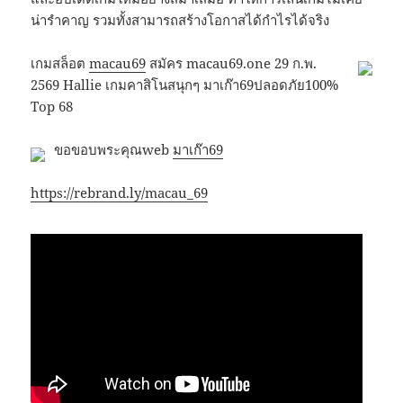
น่ารำคาญ รวมทั้งสามารถสร้างโอกาสได้กำไรได้จริง
เกมสล็อต
macau69
สมัคร macau69.one 29 ก.พ.
2569 Hallie เกมคาสิโนสนุกๆ มาเก๊า69ปลอดภัย100%
Top 68
ขอขอบพระคุณweb
มาเก๊า69
https://rebrand.ly/macau_69