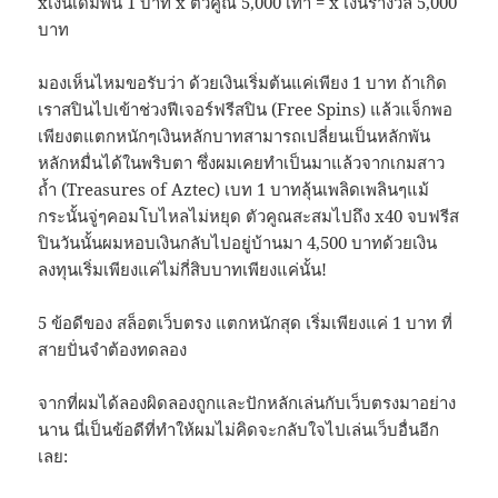
xเงินเดิมพัน 1 บาท x ตัวคูณ 5,000 เท่า = x เงินรางวัล 5,000
บาท
มองเห็นไหมขอรับว่า ด้วยเงินเริ่มต้นแค่เพียง 1 บาท ถ้าเกิด
เราสปินไปเข้าช่วงฟีเจอร์ฟรีสปิน (Free Spins) แล้วแจ็กพอ
เพียงตแตกหนักๆเงินหลักบาทสามารถเปลี่ยนเป็นหลักพัน
หลักหมื่นได้ในพริบตา ซึ่งผมเคยทำเป็นมาแล้วจากเกมสาว
ถ้ำ (Treasures of Aztec) เบท 1 บาทลุ้นเพลิดเพลินๆแม้
กระนั้นจู่ๆคอมโบไหลไม่หยุด ตัวคูณสะสมไปถึง x40 จบฟรีส
ปินวันนั้นผมหอบเงินกลับไปอยู่บ้านมา 4,500 บาทด้วยเงิน
ลงทุนเริ่มเพียงแค่ไม่กี่สิบบาทเพียงแค่นั้น!
5 ข้อดีของ สล็อตเว็บตรง แตกหนักสุด เริ่มเพียงแค่ 1 บาท ที่
สายปั่นจำต้องทดลอง
จากที่ผมได้ลองผิดลองถูกและปักหลักเล่นกับเว็บตรงมาอย่าง
นาน นี่เป็นข้อดีที่ทำให้ผมไม่คิดจะกลับใจไปเล่นเว็บอื่นอีก
เลย: