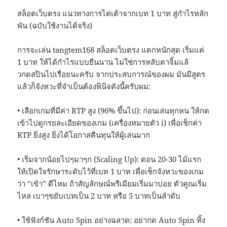
สล็อตเว็บตรง แนวทางการไต่เต้าจากเบท 1 บาท สู่กำไรหลัก
พัน (ฉบับใช้งานได้จริง)
การจะเล่น tangtem168 สล็อตเว็บตรง แตกหนักสุด เริ่มแค่
1 บาท ให้ได้กำไรแบบยืนนาน ไม่ใช่การหลับตาจิ้มแล้
วกดสปินไปเรื่อยนะครับ จากประสบการณ์ของผม มันมีสูตร
แล้วก็จังหวะที่จำเป็นต้องพินิจดังนี้ครับผม:
• เลือกเกมที่มีค่า RTP สูง (96% ขึ้นไป): ก่อนเล่นทุกหน ให้กด
เข้าไปดูกรยละเอียดของเกม (เครื่องหมายตัว i) เพื่อเช็กค่า
RTP ยิ่งสูง ยิ่งได้โอกาสคืนทุนให้ผู้เล่นมาก
• เริ่มจากน้อยไปๆมาๆก (Scaling Up): ตอน 20-30 ไม้แรก
ให้เปิดใจรักษาระดับไว้ที่เบท 1 บาท เพื่อเช็กจังหวะของเกม
ว่า “เข้า” ดีไหม ถ้าสัญลักษณ์พรีเมียมเริ่มมาบ่อย ตัวคูณเริ่ม
ไหล เบาๆขยับเบทเป็น 2 บาท หรือ 5 บาทเป็นลำดับ
• ใช้ฟังก์ชัน Auto Spin อย่างฉลาด: อย่ากด Auto Spin ทิ้ง