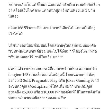
ทราบจะกับเว็บแท้ที่ไม่ผ่านเอเย่นต์ หรือที่เขารวมตัวกันเรียก
ว่า สล็อตเว็บไซต์ตรง แตกหนักสุด เริ่มต้นเพียงแค่ 1 บาท
นั่นเอง
สล็อต168 รีวิวเจาะลึก เบท 1 บาทก็เสียวได้ แตกหมื่นมีอยู่
จริงไหม?
ปริศนายอดนิยมที่ผมชอบโดนสหายๆในกลุ่มถามบ่อยๆคือ
“เบทเพียงแค่บาทเดียว มันจะไปได้เงินมากได้ยังไง?” หรือ
“เว็บมันหลอกให้เราดีใจหรือเปล่า?”
ผมขอเล่าจากประสบการณ์ที่เจอมาพร้อมกับตัวเลยนะครับ
tangtem168 เกมสล็อตออนไลน์ยุคนี้ โดยเฉพาะค่ายดังๆ
อย่าง PG Soft, Pragmatic Play หรือ Joker Gaming เขามี
ระบบตัวคูณ (Multiplier) ที่โหดเหี้ยมมาก บางเกมคูณ
สูงสุดถึง x5,000 หรือ x10,000 เท่าของเงินที่ใช้ในการเดิมพัน
ทดลองคำนวณคณิตง่ายๆมองนะครับ: