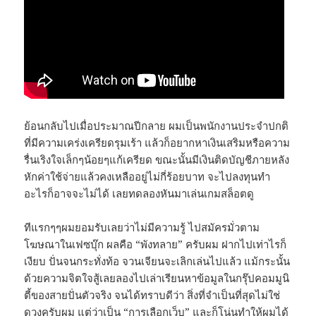
ย้อนกลับไปเมื่อประมาณปีกลาย ผมเป็นพนักงานประจำปกติ
ที่มีความเคร่งเครียดรุมเร้า แล้วก็อยากหาเงินเสริมหรือความ
รื่นเริงใจเล็กๆน้อยๆแก้เครียด ขณะนั้นมีเงินติดบัญชีภายหลัง
หักค่าใช้จ่ายแล้วคงเหลืออยู่ไม่กี่ร้อยบาท จะไปลงทุนทำ
อะไรก็อาจจะไม่ได้ เลยทดลองหันมาเล่นเกมสล็อตดู
ทีแรกๆๆผมยอมรับเลยว่าไม่มีความรู้ ไปสมัครมั่วตาม
โฆษณาในเฟซบุ๊ก ผลคือ “พังทลาย” ครับผม ฝากไปเท่าไรก็
เงียบ ปั่นจนกระทั่งท้อ จวนเจียนจะเลิกเล่นไปแล้ว แม้กระนั้น
ด้วยความจิตใจสู้เลยลองไปเล่าเรียนหาข้อมูลในกรุ๊ปคอมมูนิ
ตี้ของสายปั่นตัวจริง จนได้ทราบดีว่า สิ่งที่จำเป็นที่สุดไม่ใช่
ดวงครับผม แต่ว่าเป็น “การเลือกเว็บ” และก็โน่นทำให้ผมได้