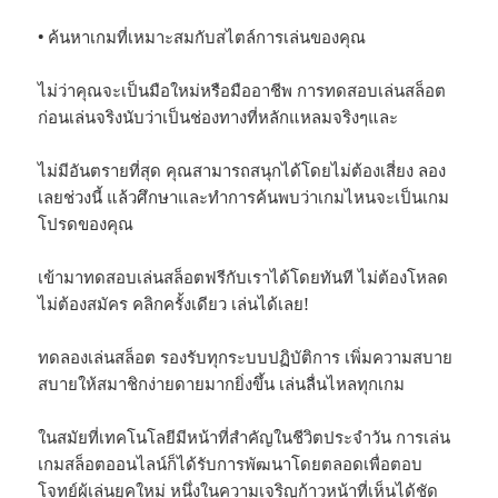
• ค้นหาเกมที่เหมาะสมกับสไตล์การเล่นของคุณ
ไม่ว่าคุณจะเป็นมือใหม่หรือมืออาชีพ การทดสอบเล่นสล็อต
ก่อนเล่นจริงนับว่าเป็นช่องทางที่หลักแหลมจริงๆและ
ไม่มีอันตรายที่สุด คุณสามารถสนุกได้โดยไม่ต้องเสี่ยง ลอง
เลยช่วงนี้ แล้วศึกษาและทำการค้นพบว่าเกมไหนจะเป็นเกม
โปรดของคุณ
เข้ามาทดสอบเล่นสล็อตฟรีกับเราได้โดยทันที ไม่ต้องโหลด
ไม่ต้องสมัคร คลิกครั้งเดียว เล่นได้เลย!
ทดลองเล่นสล็อต รองรับทุกระบบปฏิบัติการ เพิ่มความสบาย
สบายให้สมาชิกง่ายดายมากยิ่งขึ้น เล่นลื่นไหลทุกเกม
ในสมัยที่เทคโนโลยีมีหน้าที่สำคัญในชีวิตประจำวัน การเล่น
เกมสล็อตออนไลน์ก็ได้รับการพัฒนาโดยตลอดเพื่อตอบ
โจทย์ผู้เล่นยุคใหม่ หนึ่งในความเจริญก้าวหน้าที่เห็นได้ชัด