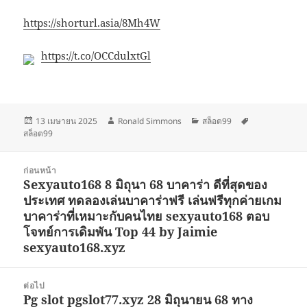
https://shorturl.asia/8Mh4W
https://t.co/OCCdulxtGl
เขียน
ผู้
หมวด
ป้าย
13 เมษายน 2025
Ronald Simmons
สล็อต99
เมื่อ
เขียน
หมู่
กำกับ
สล็อต99
แนะแนว
ก่อนหน้า
เรื่อง
Sexyauto168 8 มิถุนา 68 บาคาร่า ดีที่สุดของ
เรื่อง
ประเทศ ทดลองเล่นบาคาร่าฟรี เล่นฟรีทุกค่ายเกม
ก่อน
บาคาร่าที่เหมาะกับคนไทย sexyauto168 ตอบ
หน้า:
โจทย์การเดิมพัน Top 44 by Jaimie
sexyauto168.xyz
ต่อไป
Pg slot pgslot77.xyz 28 มิถุนายน 68 ทาง
เรื่อง