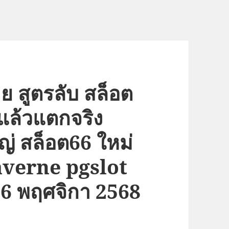
 สูตรลับ สล็อต
้แล้วแตกจริง
ญ่ สล็อต66 ใหม่
Laverne pgslot
6 พฤศจิกา 2568