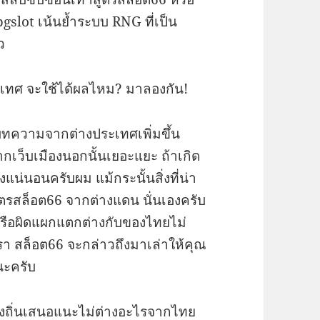
gslot เน้นย้ำระบบ RNG ที่เป็น
ว
ระเทศ จะใช้ได้ผลไหม? มาลองกัน!
บทความจากต่างประเทศเพิ่มขึ้น
ากเว็บเมืองนอกนั้นเยอะแยะ ถ้าเกิด
แน่นอนครับผม แม้กระนั้นสิ่งที่น่า
ูตรสล็อต66 จากต่างแดน นั่นเองครับ
หรือผิดแผกแตกต่างกับของไทยไม่
เรา สล็อต66 จะกล่าวถึงมาเล่าให้คุณ
นะครับ
ต่างถิ่นเสนอแนะไม่ต่างอะไรจากไทย