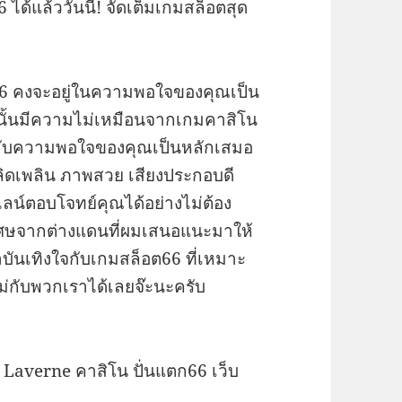
ด้แล้ววันนี้! จัดเต็มเกมสล็อตสุด
ตก66 คงจะอยู่ในความพอใจของคุณเป็น
 นั้นมีความไม่เหมือนจากเกมคาสิโน
นอยู่กับความพอใจของคุณเป็นหลักเสมอ
ลิดเพลิน ภาพสวย เสียงประกอบดี
นไลน์ตอบโจทย์คุณได้อย่างไม่ต้อง
พิเศษจากต่างแดนที่ผมเสนอแนะมาให้
าบันเทิงใจกับเกมสล็อต66 ที่เหมาะ
หม่กับพวกเราได้เลยจ๊ะนะครับ
 Laverne คาสิโน ปั่นแตก66 เว็บ