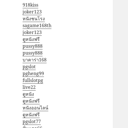
918kiss
joker123
หนังชนโรง
sagame168th
joker123
ดูหนังฟรี
pussy888
pussy888
บาคาร่า168
pgslot
pgheng99
fullslotpg
live22
ดูหนัง
ดูหนังฟรี
หนังออนไลน์
ดูหนังฟรี
pgslot77