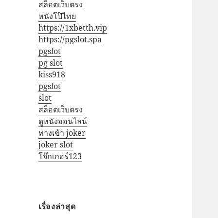
สล็อตเว็บตรง
หนังโป๊ไทย
https://1xbetth.vip
https://pgslot.spa
pgslot
pg slot
kiss918
pgslot
slot
สล็อตเว็บตรง
ดูหนังออนไลน์
ทางเข้า joker
joker slot
โจ๊กเกอร์123
เรื่องล่าสุด