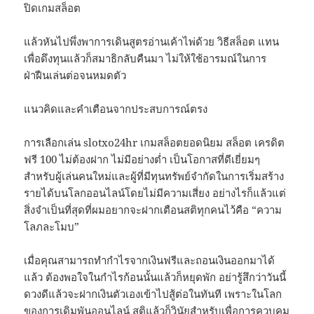
ปิดเกมสล็อต
แล้วหันไปพึ่งพาการเดินสูตรอ่านเค้าไพ่ด้วย วิธีสล็อต แทน
เพื่อดึงทุนแล้วก็สมาธิกลับคืนมา ไม่ให้ใช้อารมณ์ในการ
ฝ่าฝืนเล่นต่อจนหมดตัว
แนวคิดและคำเตือนจากประสบการณ์ตรง
การเลือกเล่น slotxo24hr เกมสล็อตยอดนิยม สล็อต เครดิต
ฟรี 100 ไม่ต้องฝาก ไม่มีอย่างต่ำ เป็นโอกาสที่ดีเยี่ยมๆ
สำหรับผู้เล่นคนใหม่และผู้ที่มีทุนทรัพย์จำกัดในการเริ่มสร้าง
รายได้บนโลกออนไลน์โดยไม่มีความเสี่ยง อย่างไรก็แล้วแต่
สิ่งจำเป็นที่สุดที่ผมอยากจะฝากเตือนสติทุกคนไว้คือ “ความ
โลภละโมบ”
เมื่อคุณสามารถทำกำไรจากเงินฟรีและถอนเงินออกมาได้
แล้ว ต้องพอใจในกำไรก้อนนั้นแล้วก็หยุดพัก อย่ารู้สึกว่าวันนี้
ดวงดีแล้วจะฝากเงินตัวเองเข้าไปสู้ต่อในทันที เพราะในโลก
ของการเดิมพันออนไลน์ สติแล้วก็วินัยสำหรับเพื่อการควบคุม