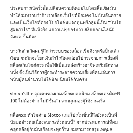
ประสบการณ์ครั้งนั้นเปลี่ยนความคิดผมไปโดยสิ้นเชิง มัน
ทำให้ผมทราบว่าถ้าเราเลือกเว็บไซต์ป้อมคง ไม่เป็นอันตราย
และเป็นเว็บไซต์ตรง โปรโมชั่นแจกทุนฟรีกลุ่มนี้เป็น “บันได
สู่ผลกำไร” ที่แท้จริง แต่ว่าแน่ๆขอรับว่า สล็อตออนไลน์มี
จังหวะขึ้นมีลง
บางวันถ้าเกิดผมรู้สึกว่าระบบของสล็อตเริ่มตึงๆหรือปั่นแล้ว
เงียบ ผมมักจะโยกเงินกำไรนิดหน่อยไปกระจายการเสี่ยงที่
สล็อตเว็บไซต์ตรง เพื่อใช้เป็นแหล่งสร้างอาชีพเสริมอีกทาง
หนึ่ง ซึ่งเป็นวิธีการผู้กระทำระจายความเสี่ยงที่คนเล่นการ
พนันผู้คนจำนวนไม่ใช้น้อยนิยมใช้กันครับ
slotxo24hr จุดเด่นของเกมสล็อตยอดนิยม สล็อตเครดิตฟรี
100 ไม่ต้องฝาก ไม่มีขั้นต่ำ จากมุมมองผู้ใช้งานจริง
สล็อตxo ทำไมค่าย Slotxo และโปรโมชั่นนี้ถึงยังคงเป็นที่
นิยมอย่างต่อเนื่องจนกระทั่งตอนนี้? จากประสบการณ์ที่ผม
คลุกคลีอยู่กับมันเกือบจะทุกวี่วัน ผมสามารถสรุปเหตุผล