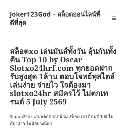
Joker123God – สล็อตออนไลน์ที่
ดีที่สุด
เมนู
และวิด
เจ็ต
สล็อตxo เล่นมันส์ทั้งวัน ลุ้นกันทั้ง
คืน Top 10 by Oscar
Slotxo24hrf.com ทุกยอดฝาก
รับสูงสุด 1ล้าน ตอบโจทย์ทุสไตล์
เล่นง่าย จ่ายไว ใจต้องมา
slotxo24hr สมัครไว้ ไม่ตกเท
รนด์ 5 July 2569
Slotxo24hr เกมสล็อตยอดนิยม สล็อต เครดิตฟรี 100 ไม่
ต้องฝาก ไม่มีอย่างน้อย