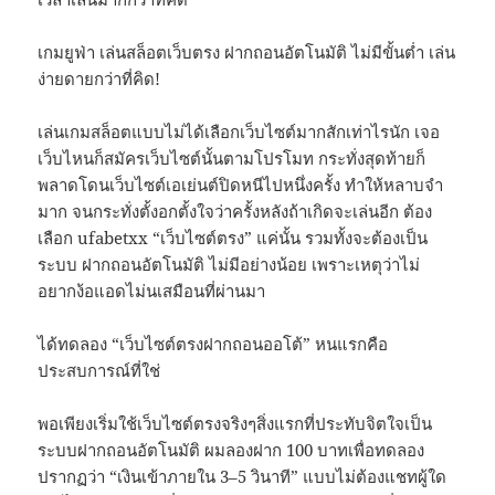
เกมยูฟ่า เล่นสล็อตเว็บตรง ฝากถอนอัตโนมัติ ไม่มีขั้นต่ำ เล่น
ง่ายดายกว่าที่คิด!
เล่นเกมสล็อตแบบไม่ได้เลือกเว็บไซต์มากสักเท่าไรนัก เจอ
เว็บไหนก็สมัครเว็บไซต์นั้นตามโปรโมท กระทั่งสุดท้ายก็
พลาดโดนเว็บไซต์เอเย่นต์ปิดหนีไปหนึ่งครั้ง ทำให้หลาบจำ
มาก จนกระทั่งตั้งอกตั้งใจว่าครั้งหลังถ้าเกิดจะเล่นอีก ต้อง
เลือก ufabetxx “เว็บไซต์ตรง” แค่นั้น รวมทั้งจะต้องเป็น
ระบบ ฝากถอนอัตโนมัติ ไม่มีอย่างน้อย เพราะเหตุว่าไม่
อยากง้อแอดไม่นเสมือนที่ผ่านมา
ได้ทดลอง “เว็บไซต์ตรงฝากถอนออโต้” หนแรกคือ
ประสบการณ์ที่ใช่
พอเพียงเริ่มใช้เว็บไซต์ตรงจริงๆสิ่งแรกที่ประทับจิตใจเป็น
ระบบฝากถอนอัตโนมัติ ผมลองฝาก 100 บาทเพื่อทดลอง
ปรากฏว่า “เงินเข้าภายใน 3–5 วินาที” แบบไม่ต้องแชทผู้ใด