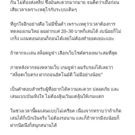
กัน ไม่ต้องส่งสลิป ซึ่งมันสะดวกมากมาย จนคิดว่าเมื่อก่อน
เสียเวลาเพราะเหตุไรกับระบบเดิมๆ
ที่ถูกใจอีกอย่างคือ ไม่มีขั้นต่ำ เพราะเหตุว่าเวลาต้องการ
ทดลองเกมใหม่ ผมฝากแค่ 20–30 บาทก็เล่นได้ งบน้อยก็ไม่
เกร็ง แถมตอนถอนก็ถอนได้เลยไม่ต้องทำยอดเยอะแยะ
ถ้าหากจะเล่น สล็อตยูฟ่า เลือกเว็บไซต์ตรงเหมาะสมที่สุด
ภายหลังจากลองหลายเว็บ เกมยูฟ่า ผมรับรองได้เลยว่า
“สล็อตเว็บตรง ฝากถอนอัตโนมัติ ไม่มีอย่างน้อย”
เป็นคำตอบสำหรับผู้ที่อยากได้ความสะดวก ปลอดภัย และ
เล่นแบบบันเทิงใจ ไม่ต้องลุ้นเว้นแต่ลุ้นให้เกมแตก
ในช่วงเวลานี้ผมเล่นแบบไม่เครียด เนื่องจากทราบว่าถ้าเกิด
เล่นได้ก็เบิกเงินจริง ไม่ต้องรอนาน และก็ถ้าหากมีงบน้อยก็
ฝากนิดนึงก็สนุกสนานได้