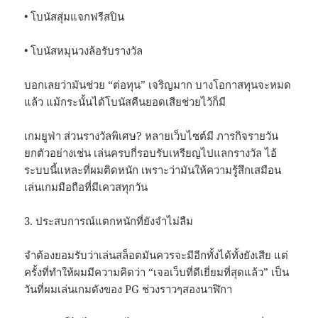
• โบนัสสุ่มแจกฟรีสปิน
• โบนัสหมุนวงล้อรับรางวัล
บอกเลยว่ามันช่วย “ต่อทุน” เจริญมาก บางโอกาสทุนจะหมด
แล้ว แม้กระนั้นได้โบนัสคืนยอดเสียช่วยไว้ก็มี
เกมยูฟ่า ส่วนรางวัลพิเศษ? หลายเว็บไซต์มี ภารกิจรายวัน
ยกตัวอย่างเช่น เล่นครบกี่รอบรับเหรียญไปแลกรางวัล ไอ้
ระบบนี้แหละที่ผมติดหนัก เพราะว่ามันให้ความรู้สึกเสมือน
เล่นเกมมือถือที่มีเควสทุกวัน
3. ประสบการณ์แตกหนักที่ยังจำไม่ลืม
จำต้องยอมรับว่าเล่นสล็อตมันควรจะมีอีกทั้งได้ทั้งยังเสีย แต่
ครั้งที่ทำให้ผมมีความคิดว่า “เจอเว็บที่ดีเยี่ยมที่สุดแล้ว” เป็น
วันที่ผมเล่นเกมดังของ PG ช่วงราวๆสองนาฬิกา