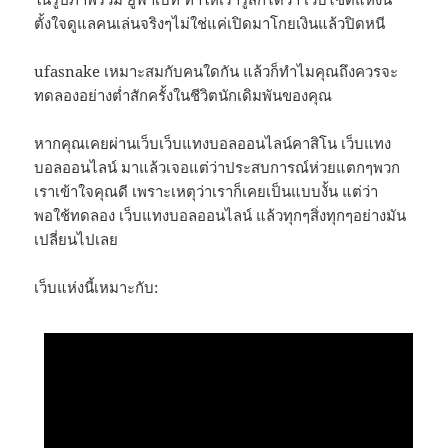
ตั้งใจดูแลคนเล่นจริงๆไม่ใช่แค่เปิดมาโกยเงินแล้วปิดหนี
ufasnake เหมาะสมกับคนใดกัน แล้วก็ทำไมคุณถึงควรจะ
ทดลองอย่างต่ำสักครั้งในชีวิตนักเดิมพันของคุณ
หากคุณเคยผ่านเว็บเว็บแทงบอลออนไลน์คาสิโน เว็บแทง
บอลออนไลน์ มาแล้วเจอแต่ว่าประสบการณ์ห่วยแตกๆพวก
เราเข้าใจคุณดี เพราะเหตุว่าเราก็เคยเป็นแบบงั้น แต่ว่า
พอใช้ทดลอง เว็บแทงบอลออนไลน์ แล้วทุกๆสิ่งทุกๆอย่างมัน
เปลี่ยนไปเลย
เว็บแห่งนี้เหมาะกับ: