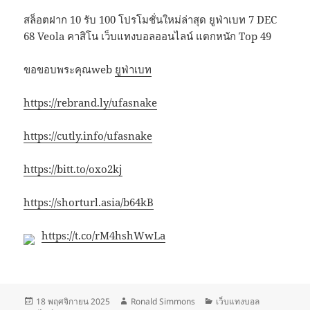
สล็อตฝาก 10 รับ 100 โปรโมชั่นใหม่ล่าสุด ยูฟ่าเบท 7 DEC
68 Veola คาสิโน เว็บแทงบอลออนไลน์ แตกหนัก Top 49
ขอขอบพระคุณweb
ยูฟ่าเบท
https://rebrand.ly/ufasnake
https://cutly.info/ufasnake
https://bitt.to/oxo2kj
https://shorturl.asia/b64kB
https://t.co/rM4hshWwLa
เขียน
ผู้
หมวด
18 พฤศจิกายน 2025
Ronald Simmons
เว็บแทงบอล