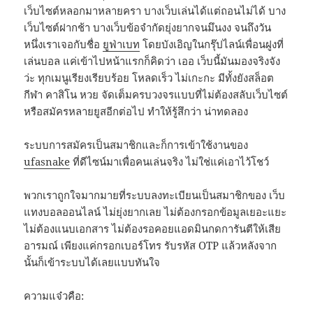
เว็บไซต์หลอกมาหลายครา บางเว็บเล่นได้แต่ถอนไม่ได้ บาง
เว็บไซต์ฝากช้า บางเว็บข้อจำกัดยุ่งยากจนมึนงง จนถึงวัน
หนึ่งเราเจอกับชื่อ
ยูฟ่าเบท
โดยบังเอิญในกรุ๊ปไลน์เพื่อนฝูงที่
เล่นบอล แค่เข้าไปหน้าแรกก็คิดว่า เออ เว็บนี้มันมองจริงจัง
ว่ะ ทุกเมนูเรียงเรียบร้อย โหลดเร็ว ไม่เกะกะ มีทั้งยังสล็อต
กีฬา คาสิโน หวย จัดเต็มครบวงจรแบบที่ไม่ต้องสลับเว็บไซต์
หรือสมัครหลายยูสอีกต่อไป ทำให้รู้สึกว่า น่าทดลอง
ระบบการสมัครเป็นสมาชิกและก็การเข้าใช้งานของ
ufasnake
ที่ดีไซน์มาเพื่อคนเล่นจริง ไม่ใช่แค่เอาไว้โชว์
พวกเราถูกใจมากมายที่ระบบลงทะเบียนเป็นสมาชิกของ เว็บ
แทงบอลออนไลน์ ไม่ยุ่งยากเลย ไม่ต้องกรอกข้อมูลเยอะแยะ
ไม่ต้องแนบเอกสาร ไม่ต้องรอคอยแอดมินกดการันตีให้เสีย
อารมณ์ เพียงแค่กรอกเบอร์โทร รับรหัส OTP แล้วหลังจาก
นั้นก็เข้าระบบได้เลยแบบทันใจ
ความแจ๋วคือ: