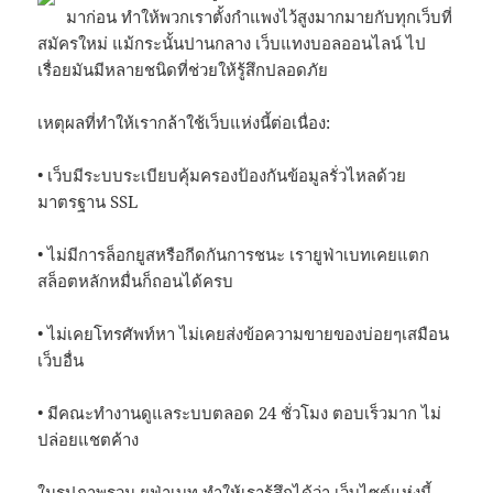
มาก่อน ทำให้พวกเราตั้งกำแพงไว้สูงมากมายกับทุกเว็บที่
สมัครใหม่ แม้กระนั้นปานกลาง เว็บแทงบอลออนไลน์ ไป
เรื่อยมันมีหลายชนิดที่ช่วยให้รู้สึกปลอดภัย
เหตุผลที่ทำให้เรากล้าใช้เว็บแห่งนี้ต่อเนื่อง:
• เว็บมีระบบระเบียบคุ้มครองป้องกันข้อมูลรั่วไหลด้วย
มาตรฐาน SSL
• ไม่มีการล็อกยูสหรือกีดกันการชนะ เรายูฟ่าเบทเคยแตก
สล็อตหลักหมื่นก็ถอนได้ครบ
• ไม่เคยโทรศัพท์หา ไม่เคยส่งข้อความขายของบ่อยๆเสมือน
เว็บอื่น
• มีคณะทำงานดูแลระบบตลอด 24 ชั่วโมง ตอบเร็วมาก ไม่
ปล่อยแชตค้าง
ในรูปภาพรวม ยูฟ่าเบท ทำให้เรารู้สึกได้ว่า เว็บไซต์แห่งนี้