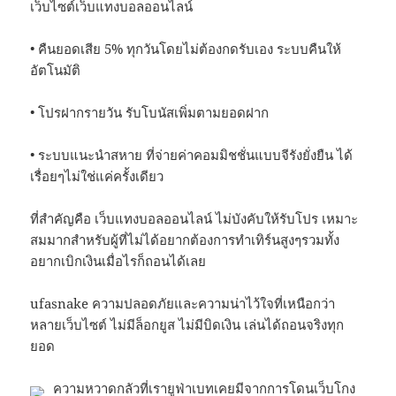
เว็บไซต์เว็บแทงบอลออนไลน์
• คืนยอดเสีย 5% ทุกวันโดยไม่ต้องกดรับเอง ระบบคืนให้
อัตโนมัติ
• โปรฝากรายวัน รับโบนัสเพิ่มตามยอดฝาก
• ระบบแนะนำสหาย ที่จ่ายค่าคอมมิชชั่นแบบจีรังยั่งยืน ได้
เรื่อยๆไม่ใช่แค่ครั้งเดียว
ที่สำคัญคือ เว็บแทงบอลออนไลน์ ไม่บังคับให้รับโปร เหมาะ
สมมากสำหรับผู้ที่ไม่ได้อยากต้องการทำเทิร์นสูงๆรวมทั้ง
อยากเบิกเงินเมื่อไรก็ถอนได้เลย
ufasnake ความปลอดภัยและความน่าไว้ใจที่เหนือกว่า
หลายเว็บไซต์ ไม่มีล็อกยูส ไม่มีบิดเงิน เล่นได้ถอนจริงทุก
ยอด
ความหวาดกลัวที่เรายูฟ่าเบทเคยมีจากการโดนเว็บโกง