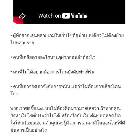
• ผู้ที่อยากเล่นหลายเกมในเว็บไซต์ยูฟ่าเบทเดียว ไม่ต้องย้าย
ไปหลายราย
• คนที่เกลียดรออะไรนานๆฝากถอนจำต้องไว
• คนที่ไม่ได้อยากต้องการโดนบังคับทำเทิร์น
• คนที่เอาจริงเอาจังกับการพนัน แต่ว่าไม่ต้องการเสี่ยงโดน
โกง
พวกเราขอชี้แนะแบบไม่ต้องคิดมากมายเลยว่า ถ้าหากคุณ
ยังหาเว็บไซต์ประจำไม่ได้ หรือเบื่อกับเว็บเดิมๆทดลองเปิด
ใจให้ ufasnake แล้วคุณจะรู้ดีว่าการเล่นคาสิโนออนไลน์ที่ดี
มันควรเป็นอย่างไร