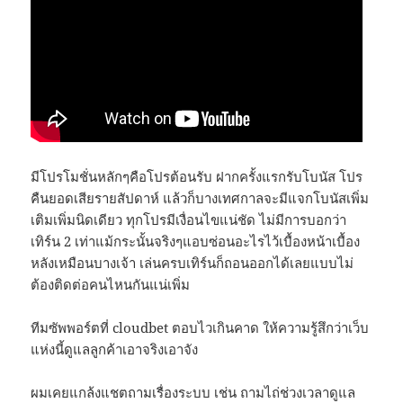
มีโปรโมชั่นหลักๆคือโปรต้อนรับ ฝากครั้งแรกรับโบนัส โปร
คืนยอดเสียรายสัปดาห์ แล้วก็บางเทศกาลจะมีแจกโบนัสเพิ่ม
เติมเพิ่มนิดเดียว ทุกโปรมีเงื่อนไขแน่ชัด ไม่มีการบอกว่า
เทิร์น 2 เท่าแม้กระนั้นจริงๆแอบซ่อนอะไรไว้เบื้องหน้าเบื้อง
หลังเหมือนบางเจ้า เล่นครบเทิร์นก็ถอนออกได้เลยแบบไม่
ต้องติดต่อคนไหนกันแน่เพิ่ม
ทีมซัพพอร์ตที่ cloudbet ตอบไวเกินคาด ให้ความรู้สึกว่าเว็บ
แห่งนี้ดูแลลูกค้าเอาจริงเอาจัง
ผมเคยแกล้งแชตถามเรื่องระบบ เช่น ถามไถ่ช่วงเวลาดูแล