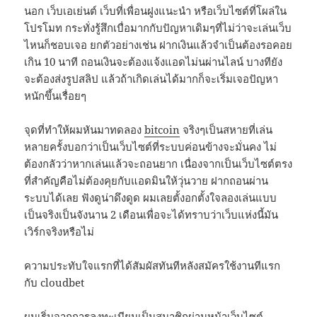
นอก เว็บเอเย่นต์ เว็บที่เพื่อนฝูงแนะนำ หรือเว็บไซต์ที่โผล่ใน
โปรโมท กระทั่งรู้สึกเบื่อมากกับปัญหาเดิมๆที่ไม่ว่าจะเล่นเว็บ
ไหนก็ชอบเจอ ยกตัวอย่างเช่น ฝากเงินแล้วจำเป็นต้องรอคอย
เกิน 10 นาที ถอนเงินจะต้องแจ้งแอดไม่นผ่านไลน์ บางทียัง
จะต้องส่งรูปสลิป แล้วถ้าเกิดเล่นได้มากก็จะเริ่มเจอปัญหา
หนักขึ้นเรื่อยๆ
จุดที่ทำให้ผมหันมาทดลอง
bitcoin
จริงๆเป็นสหายที่เล่น
หลายครั้งบอกว่าเป็นเว็บไซต์ที่ระบบค่อนข้างจะมั่นคง ไม่
ต้องกลัวว่าหากเล่นแล้วจะถอนยาก เนื่องจากเป็นเว็บไซต์ตรง
ที่สำคัญคือไม่ต้องคุยกับแอดมินให้วุ่นวาย ฝากถอนผ่าน
ระบบได้เลย ฟังดูน่าดึงดูด ผมเลยตั้งอกตั้งใจลองเล่นแบบ
เป็นจริงเป็นจังนาน 2 เดือนเพื่อจะได้ทราบว่าเว็บแห่งนี้มัน
เวิร์กจริงหรือไม่
ความประทับใจแรกที่ได้สัมผัสทันทีหลังสมัครใช้งานทีแรก
กับ cloudbet
ผมเริ่มจากการลงทะเบียนเป็นสมาชิกผ่านหน้าเว็บไซต์