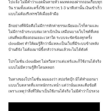
ไปแจ้ง ไม่มีคำว่าแอดมินหายหัว ผมทดลองฝากถอนเกือบทุก
วัน รวมทั้งแต่ละครั้งใช้เวลาราวๆ 1-3 นาทีเท่านั้น เงินเข้าเร็ว
แบบไม่ต้องรีเฟรชให้เมื่อยล้ามือ
อีกอย่างที่พินิจคือไม่มีการหักค่าธรรมเนียมอะไรก็ตามและ
ไม่มีการอ้างระบบล่มเวลาเบิกเงิน เสมือนบางเว็บไซต์ที่เคย
เล่นที่พอเพียงถอนเยอะเวลาใด ระบบจะขัดข้องทุกครั้ง
cloudbet ทำให้ผมรู้สึกว่านี่แหละเป็นเว็บที่มีระบบข้างหลัง
บ้านดีจัง ไม่ต้องมานั่ขี้งกลัวว่าเล่นแล้วจะไม่ได้ตังค์
โปรโมชั่น cloudbet ไม่หวือหวาแต่แฟร์และก็ใช้งานได้จริง
แบบไม่มีความรู้สึกโดนหลอก
ในทางของโปรโมชั่น ผมมองว่า สปอร์ตบุ๊ก มิได้ทำออกมา
แบบเว็บตลาดที่แจกหนักกระหน่ำ แต่ว่านั่นแหละคือข้อดี
เพราะเหตุว่าสิ่งที่ให้มาเป็นใช้งานได้จริง ไม่มีคำว่าโปรลวง