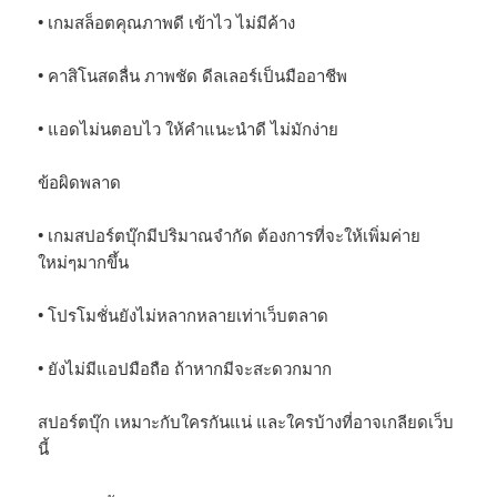
• เกมสล็อตคุณภาพดี เข้าไว ไม่มีค้าง
• คาสิโนสดลื่น ภาพชัด ดีลเลอร์เป็นมืออาชีพ
• แอดไม่นตอบไว ให้คำแนะนำดี ไม่มักง่าย
ข้อผิดพลาด
• เกมสปอร์ตบุ๊กมีปริมาณจำกัด ต้องการที่จะให้เพิ่มค่าย
ใหม่ๆมากขึ้น
• โปรโมชั่นยังไม่หลากหลายเท่าเว็บตลาด
• ยังไม่มีแอปมือถือ ถ้าหากมีจะสะดวกมาก
สปอร์ตบุ๊ก เหมาะกับใครกันแน่ และใครบ้างที่อาจเกลียดเว็บ
นี้