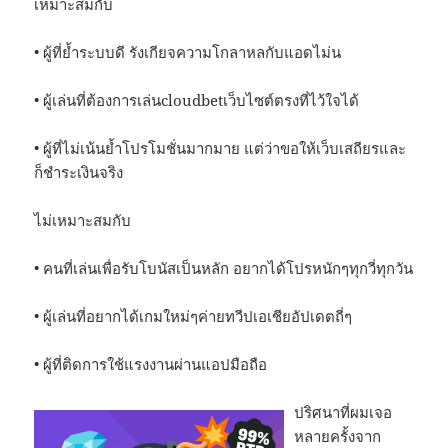
เหมาะสมกับ
• ผู้ที่ย้ำระบบดี รังเกียจความโกลาหลกับแอดไม่น
• ผู้เล่นที่ต้องการเล่นcloudbetเว็บไซต์ตรงที่ไว้ใจได้
• ผู้ที่ไม่เน้นย้ำโปรโมชั่นมากมาย แต่ว่าขอให้เว็บเสถียรและ
ก็ชำระเงินจริง
ไม่เหมาะสมกับ
• คนที่เล่นเพื่อรับโบนัสเป็นหลัก อยากได้โปรหนักๆทุกวี่ทุกวัน
• ผู้เล่นที่อยากได้เกมใหม่ๆค่ายทวีปเอเชียอัปเดตถี่ๆ
• ผู้ที่ติดการใช้แรงงานผ่านแอปมือถือ
ปริศนาที่ผมเจอ
หลายครั้งจาก