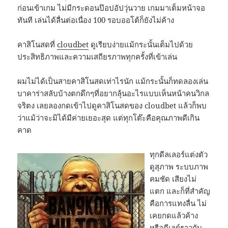
ก่อนเข้าเกม ไม่มีกระดอนป๊อปอัปวุ่นวาย เกมมาเต็มหน้าจอ
ทันที เล่นได้ลื่นต่อเนื่อง 100 รอบออโต้ก็ยังไม่ค้าง
คาสิโนสดที่
cloudbet
ดูเรียบง่ายแม้กระนั้นเต็มไปด้วย
ประสิทธิภาพและความเสถียรภาพทุกครั้งที่เข้าเล่น
ผมไม่ได้เป็นสายคาสิโนสดเท่าไรนัก แม้กระนั้นก็ทดลองเล่น
บาคาร่าสลับบ้างตกดึกๆที่อยากลุ้นอะไรแบบเห็นหน้าคนวิกล
จริตง เลยลองกดเข้าไปดูคาสิโนสดของ cloudbet แล้วก็พบ
ว่าแม้ว่าจะมิได้มีค่ายเยอะสุด แต่ทุกโต๊ะคือคุณภาพดีเกิน
คาด
ทุกดีลเลอร์แต่งตัว
ดูสุภาพ ระบบภาพ
คมชัด เสียงไม่
แตก และก็ที่สำคัญ
คือการแทงลื่น ไม่
เคยกดแล้วค้าง
หรือดีเลย์ราวกับ