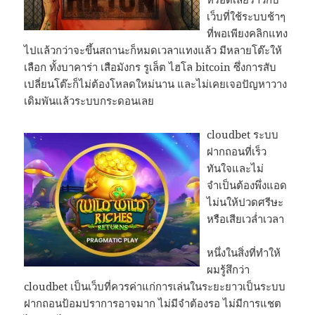
เว็บที่ใช้ระบบช้าๆ
ที่พอเพียงคลิกแทง
ไปแล้วกว่าจะขึ้นสถานะก็หมดเวลาแทงแล้ว มีหลายโต๊ะให้
เลือก ทั้งบาคาร่า เสือมังกร รูเล็ต ไฮโล bitcoin ซึ่งการสับ
เปลี่ยนโต๊ะก็ไม่ต้องโหลดใหม่นาน และไม่เคยเจอปัญหาวาง
เดิมพันแล้วระบบกระดอนเลย
cloudbet ระบบ
ฝากถอนที่เร็ว
ทันใจและไม่
จำเป็นต้องพึ่งแอด
ไม่นให้ปวดศรีษะ
หรือเสียเวล่ำเวลา
หนึ่งในสิ่งที่ทำให้
ผมรู้สึกว่า
cloudbet เป็นเว็บที่ควรค่าแก่การเล่นในระยะยาวเป็นระบบ
ฝากถอนป้อมปราการอาจมาก ไม่มีจำต้องรอ ไม่มีการแชต