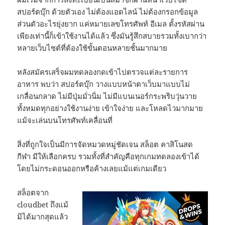
สปอร์ตบุ๊ก ด้วยตัวเอง ไม่ต้องแอดไลน์ ไม่ต้องกรอกข้อมูล
ส่วนตัวอะไรยุ่งยาก แค่หมายเลขโทรศัพท์ อีเมล ตั้งรหัสผ่าน
เพียงเท่านี้ก็เข้าใช้งานได้แล้ว ซึ่งมันรู้สึกสบายรวมทั้งเบากว่า
หลายเว็บไซต์ที่ต้องใช้ขั้นตอนหลายชั้นมากมาย
หลังสมัครเสร็จผมทดลองกดเข้าไปตรวจแต่ละรายการ
อาหาร พบว่า สปอร์ตบุ๊ก วางแบบหน้าตาเว็บมาแบบไม่
เกลื่อนกลาด ไม่มีปุ่มมั่วนิ่ม ไม่มีแบนเนอร์กระพริบวุ่นวาย
ทั้งหมดทุกอย่างใช้งานง่าย เข้าใจง่าย และโหลดไวมากมาย
แม้จะเล่นบนโทรศัพท์เคลื่อนที่
สิ่งที่ถูกใจเป็นมีการจัดหมวดหมู่ชัดเจน สล็อต คาสิโนสด
กีฬา มีให้เลือกครบ รวมทั้งที่สำคัญคือทุกเกมทดลองเข้าได้
โดยไม่กระดอนออกหรือค้างเลยแม้แต่เกมเดียว
สล็อตจาก
cloudbet ถึงแม้
มิได้มากสุดแล้ว