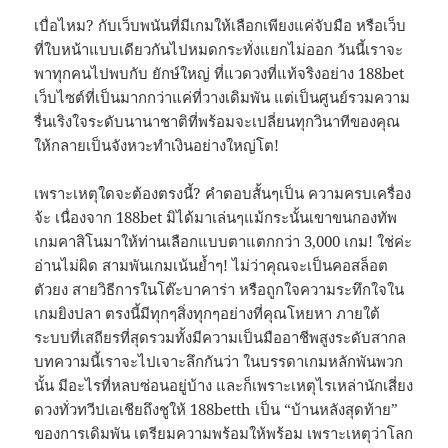
เบื่อไหม? กับเว็บพนันที่มีเกมให้เลือกเพียงแค่จับมือ หรือเว็บ
ที่ใบหน้าแบบเดียวกันไปหมดกระทั่งแยกไม่ออก วันนี้เราจะ
พาทุกคนไปพบกับ ยักษ์ใหญ่ ที่แวดวงที่แท้จริงอย่าง 188bet
เว็บไซต์ที่เป็นมากกว่าแค่ที่วางเดิมพัน แต่เป็นศูนย์รวมความ
รื่นเริงใจระดับนานาชาติที่พร้อมจะเปลี่ยนทุกวินาทีของคุณ
ให้กลายเป็นจังหวะทำเงินอย่างใหญ่โต!
เพราะเหตุใดจะต้องตรงนี้? คำตอบสั้นๆเป็น ความครบเครื่อง
จ้ะ เนื่องจาก 188bet มิได้มาเล่นๆแม้กระนั้นเขาขนกองทัพ
เกมคาสิโนมาให้ท่านเลือกแบบตาแตกกว่า 3,000 เกม! ใช่ค่ะ
อ่านไม่ผิด สามพันเกมเน้นย้ำๆ! ไม่ว่าคุณจะเป็นคอสล็อต
ตัวยง สายวิธีการในโต๊ะบาคาร่า หรือถูกใจความระทึกใจใน
เกมยิงปลา ตรงนี้มีทุกๆสิ่งทุกๆอย่างที่คุณโหยหา ภายใต้
ระบบที่เสถียรที่สุดรวมทั้งมีความเป็นมืออาชีพสูงระดับสากล
บทความนี้เราจะไปเจาะลึกกันว่า ในบรรดาเกมหลักพันพวก
นั้น มีอะไรที่หลบซ่อนอยู่บ้าง และก็เพราะเหตุไรเหล่านักเสี่ยง
ดวงทั่วทวีปเอเชียถึงชูให้ 188betth เป็น “บ้านหลังสุดท้าย”
ของการเดิมพัน เตรียมความพร้อมให้พร้อม เพราะเหตุว่าโลก