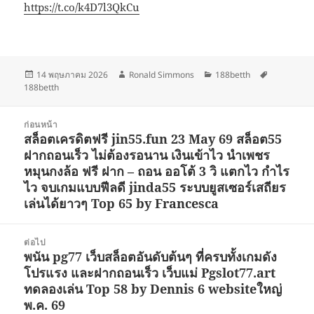
https://t.co/k4D7l3QkCu
เขียน
ผู้
หมวด
ป้าย
14 พฤษภาคม 2026
Ronald Simmons
188betth
เมื่อ
เขียน
หมู่
กำกับ
188betth
แนะแนว
ก่อนหน้า
เรื่อง
สล็อตเครดิตฟรี jin55.fun 23 May 69 สล็อต55
เรื่อง
ฝากถอนเร็ว ไม่ต้องรอนาน เงินเข้าไว นำเพชร
ก่อน
หมุนกงล้อ ฟรี ฝาก – ถอน ออโต้ 3 วิ แตกไว กำไร
หน้า:
ไว จบเกมแบบฟีลดี jinda55 ระบบยูสเซอร์เสถียร
เล่นได้ยาวๆ Top 65 by Francesca
ต่อไป
พนัน pg77 เว็บสล็อตอันดับต้นๆ ที่ครบทั้งเกมดัง
เรื่อง
โปรแรง และฝากถอนเร็ว เว็บแม่ Pgslot77.art
ต่อ
ทดลองเล่น Top 58 by Dennis 6 websiteใหญ่
ไป:
พ.ค. 69