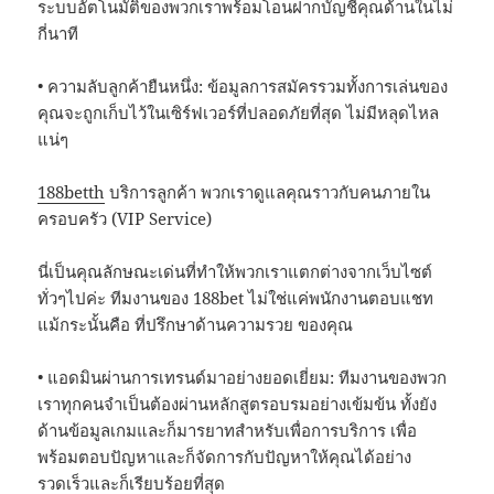
ระบบอัตโนมัติของพวกเราพร้อมโอนฝากบัญชีคุณด้านในไม่
กี่นาที
• ความลับลูกค้ายืนหนึ่ง: ข้อมูลการสมัครรวมทั้งการเล่นของ
คุณจะถูกเก็บไว้ในเซิร์ฟเวอร์ที่ปลอดภัยที่สุด ไม่มีหลุดไหล
แน่ๆ
188betth
บริการลูกค้า พวกเราดูแลคุณราวกับคนภายใน
ครอบครัว (VIP Service)
นี่เป็นคุณลักษณะเด่นที่ทำให้พวกเราแตกต่างจากเว็บไซต์
ทั่วๆไปค่ะ ทีมงานของ 188bet ไม่ใช่แค่พนักงานตอบแชท
แม้กระนั้นคือ ที่ปรึกษาด้านความรวย ของคุณ
• แอดมินผ่านการเทรนด์มาอย่างยอดเยี่ยม: ทีมงานของพวก
เราทุกคนจำเป็นต้องผ่านหลักสูตรอบรมอย่างเข้มข้น ทั้งยัง
ด้านข้อมูลเกมและก็มารยาทสำหรับเพื่อการบริการ เพื่อ
พร้อมตอบปัญหาและก็จัดการกับปัญหาให้คุณได้อย่าง
รวดเร็วและก็เรียบร้อยที่สุด