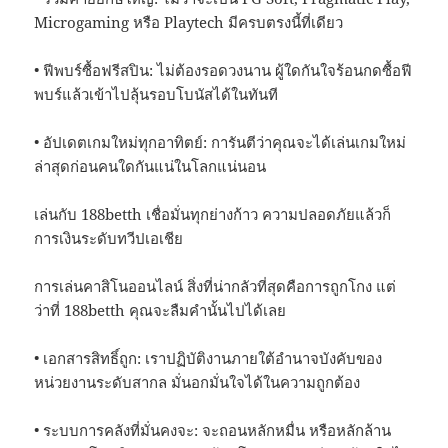
Microgaming หรือ Playtech มีครบตรงนี้ที่เดียว
• ฟีพบร์ซื้อฟรีสปิน: ไม่ต้องรอดวงนาน ผู้ใดกันใจร้อนกดซื้อฟี
พบร์แล้วเข้าไปลุ้นรอบโบนัสได้ในทันที
• อัปเดตเกมใหม่ทุกอาทิตย์: การันตีว่าคุณจะได้เล่นเกมใหม่
ล่าสุดก่อนคนใดกันแน่ในโลกแน่นอน
เล่นกับ 188betth เชื่อมั่นทุกย่างก้าว ความปลอดภัยแล้วก็
การเงินระดับทวีปเอเชีย
การเล่นคาสิโนออนไลน์ สิ่งที่น่ากลัวที่สุดคือการถูกโกง แต่
ว่าที่ 188betth คุณจะลืมคำนั้นไปได้เลย
• เอกสารสิทธิ์ถูก: เราปฏิบัติงานภายใต้อำนาจบังคับของ
หน่วยงานระดับสากล มั่นอกมั่นใจได้ในความถูกต้อง
• ระบบการคลังที่มั่นคงจะ: จะถอนหลักหมื่น หรือหลักล้าน