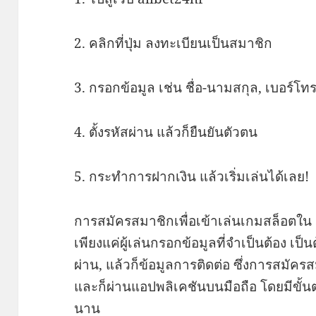
2. คลิกที่ปุ่ม ลงทะเบียนเป็นสมาชิก
3. กรอกข้อมูล เช่น ชื่อ-นามสกุล, เบอร์โท
4. ตั้งรหัสผ่าน แล้วก็ยืนยันตัวตน
5. กระทำการฝากเงิน แล้วเริ่มเล่นได้เลย!
การสมัครสมาชิกเพื่อเข้าเล่นเกมสล็อตใน 
เพียงแค่ผู้เล่นกรอกข้อมูลที่จำเป็นต้อง เป็นต
ผ่าน, แล้วก็ข้อมูลการติดต่อ ซึ่งการสมัค
และก็ผ่านแอปพลิเคชันบนมือถือ โดยมีขั้นต
นาน