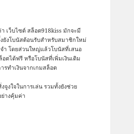
เก่า เว็บไซต์ สล็อต918kiss มักจะมี
ทั้งยังโบนัสต้อนรับสำหรับสมาชิกใหม่
ระจำ โดยส่วนใหญ่แล้วโบนัสที่เสนอ
อตได้ฟรี หรือโบนัสที่เพิ่มเงินเดิม
รับการทำเงินจากเกมสล็อต
่งจูงใจในการเล่น รวมทั้งยังช่วย
่างคุ้มค่า