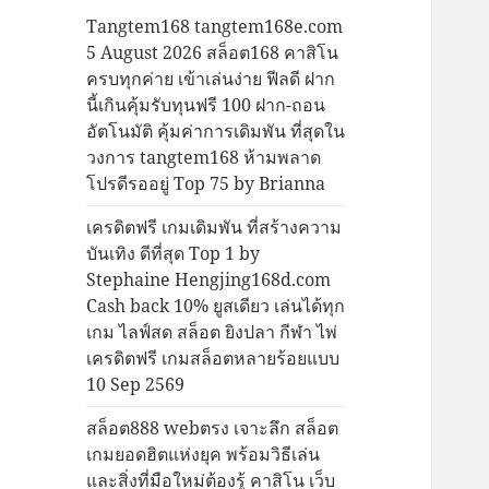
Tangtem168 tangtem168e.com
5 August 2026 สล็อต168 คาสิโน
ครบทุกค่าย เข้าเล่นง่าย ฟีลดี ฝาก
นี้เกินคุ้มรับทุนฟรี 100 ฝาก-ถอน
อัตโนมัติ คุ้มค่าการเดิมพัน ที่สุดใน
วงการ tangtem168 ห้ามพลาด
โปรดีรออยู่ Top 75 by Brianna
เครดิตฟรี เกมเดิมพัน ที่สร้างความ
บันเทิง ดีที่สุด Top 1 by
Stephaine Hengjing168d.com
Cash back 10% ยูสเดียว เล่นได้ทุก
เกม ไลฟ์สด สล็อต ยิงปลา กีฬา ไพ่
เครดิตฟรี เกมสล็อตหลายร้อยแบบ
10 Sep 2569
สล็อต888 webตรง เจาะลึก สล็อต
เกมยอดฮิตแห่งยุค พร้อมวิธีเล่น
และสิ่งที่มือใหม่ต้องรู้ คาสิโน เว็บ