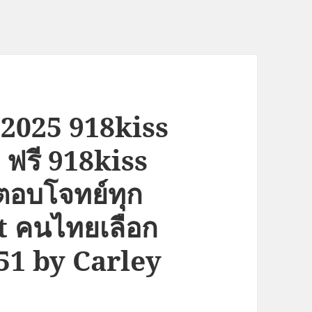
 2025 918kiss
 ฟรี 918kiss
ตอบโจทย์ทุก
t คนไทยเลือก
 51 by Carley