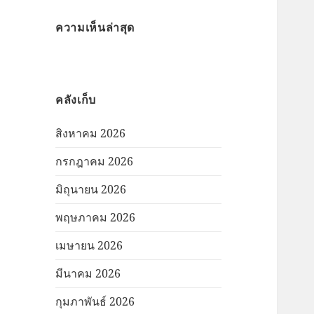
ความเห็นล่าสุด
คลังเก็บ
สิงหาคม 2026
กรกฎาคม 2026
มิถุนายน 2026
พฤษภาคม 2026
เมษายน 2026
มีนาคม 2026
กุมภาพันธ์ 2026