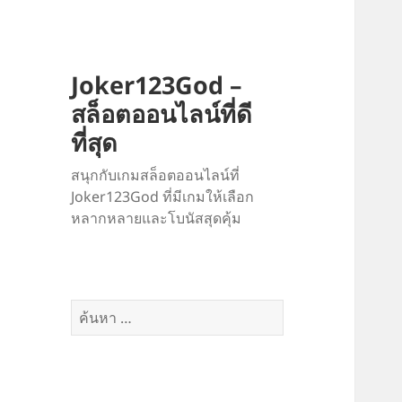
Joker123God –
สล็อตออนไลน์ที่ดี
ที่สุด
สนุกกับเกมสล็อตออนไลน์ที่
Joker123God ที่มีเกมให้เลือก
หลากหลายและโบนัสสุดคุ้ม
ค้นหา
สำหรับ: