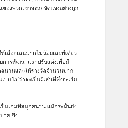
ว่าเงินของพวกเขาจะถูกจัดแจงอย่างถูก
้เลือกเล่นมากไม่น้อยเลยทีเดียว
รับการพัฒนาและปรับแต่งเพื่อมี
นุกสนานและให้รางวัลจำนวนมาก
บ ไม่ว่าจะเป็นผู้เล่นที่พึ่งจะเริ่ม
เป็นเกมที่สนุกสนาน แม้กระนั้นยัง
บาย ซึ่ง