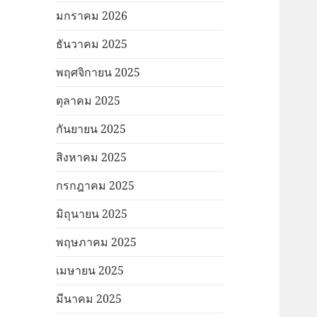
มกราคม 2026
ธันวาคม 2025
พฤศจิกายน 2025
ตุลาคม 2025
กันยายน 2025
สิงหาคม 2025
กรกฎาคม 2025
มิถุนายน 2025
พฤษภาคม 2025
เมษายน 2025
มีนาคม 2025