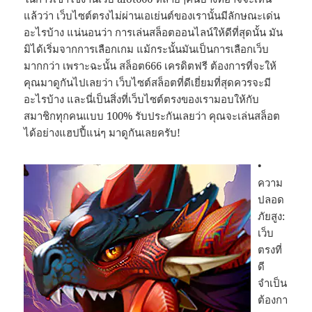
แล้วว่า เว็บไซต์ตรงไม่ผ่านเอเย่นต์ของเรานั้นมีลักษณะเด่น
อะไรบ้าง แน่นอนว่า การเล่นสล็อตออนไลน์ให้ดีที่สุดนั้น มัน
มิได้เริ่มจากการเลือกเกม แม้กระนั้นมันเป็นการเลือกเว็บ
มากกว่า เพราะฉะนั้น สล็อต666 เครดิตฟรี ต้องการที่จะให้
คุณมาดูกันไปเลยว่า เว็บไซต์สล็อตที่ดีเยี่ยมที่สุดควรจะมี
อะไรบ้าง และนี่เป็นสิ่งที่เว็บไซต์ตรงของเรามอบให้กับ
สมาชิกทุกคนแบบ 100% รับประกันเลยว่า คุณจะเล่นสล็อต
ได้อย่างแฮปปี้แน่ๆ มาดูกันเลยครับ!
•
ความ
ปลอด
ภัยสูง:
เว็บ
ตรงที่
ดี
จำเป็น
ต้องกา