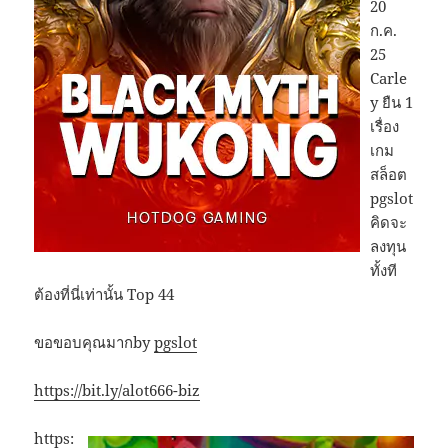
20
ก.ค.
25
Carle
y ยืน 1
เรื่อง
เกม
สล็อต
pgslot
คิดจะ
ลงทุน
ทั้งที
ต้องที่นี่เท่านั้น Top 44
ขอขอบคุณมากby
pgslot
https://bit.ly/alot666-biz
https: