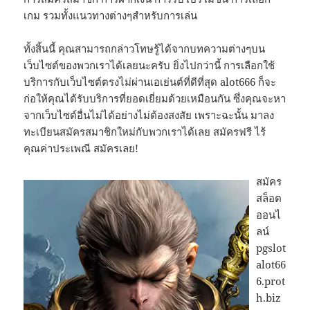
เกม รวมทั้งแนวทางต่างๆสำหรับการเล่น
ทั้งสิ้นนี้ คุณสามารถกล่าวโทษรู้ได้จากบทความต่างๆบน
เว็บไซต์ของพวกเราได้เลยนะครับ ยิ่งไปกว่านี้ การเลือกใช้
บริการกับเว็บไซต์ตรงไม่ผ่านเอเย่นต์ที่ดีที่สุด alot666 ก็จะ
ก่อให้คุณได้รับบริการที่ยอดเยี่ยมด้วยเหมือนกัน ซึ่งคุณจะหา
จากเว็บไซต์อื่นไม่ได้อย่างไม่ต้องสงสัย เพราะฉะนั้น มาลง
ทะเบียนสมัครสมาชิกใหม่กับพวกเราได้เลย สมัครฟรี ไร้
คุณค่าประเพณี สมัครเลย!
สมัคร
สล็อต
ออนไ
ลน์
pgslot
alot66
6.prot
h.biz