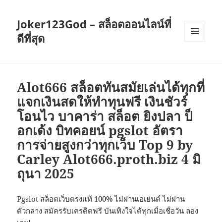
Joker123God – สล็อตออนไลน์ที่
ดีที่สุด
เมนู
และวิด
เจ็ต
Alot666 สล็อตทันสมัยเล่นได้ทุกที่
แจกเงินสดให้ทำทุนฟรี เงินชัวร์
โอนไว บาคาร่า สล็อต ยิงปลา ป็
อกเด้ง บิทคอยน์ pgslot อัตรา
การจ่ายสูงกว่าทุกเว็บ Top 9 by
Carley Alot666.proth.biz 4 มิ
ถุนา 2025
Pgslot สล็อตเว็บตรงแท้ 100% ไม่ผ่านเอเย่นต์ ไม่ผ่าน
ตัวกลาง สมัครรับเครดิตฟรี บันเทิงใจได้ทุกเมื่อเชื่อวัน ลอง