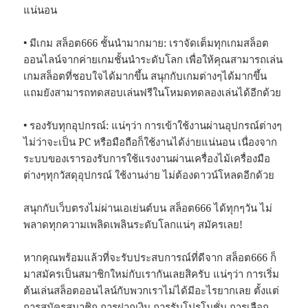
แน่นอน
• มีเกม สล็อต666 ชั้นนำมากมาย: เราจัดเต็มทุกเกมสล็อต
ออนไลน์จากค่ายเกมชั้นนำระดับโลก เพื่อให้คุณสามารถเล่น
เกมสล็อตที่ชอบใจได้มากขึ้น สนุกกับเกมต่างๆได้มากขึ้น
แถมยังสามารถทดสอบเล่นฟรีในโหมดทดลองเล่นได้อีกด้วย
• รองรับทุกอุปกรณ์: แน่ๆว่า การเข้าใช้งานผ่านอุปกรณ์ต่างๆ
ไม่ว่าจะเป็น PC หรือมือถือก็ใช้งานได้ง่ายแน่นอน เนื่องจาก
ระบบของเรารองรับการใช้แรงงานผ่านเครื่องไม้เครื่องมือ
ต่างๆทุกวัสดุอุปกรณ์ ใช้งานง่าย ไม่ต้องดาวน์โหลดอีกด้วย
สนุกกับเว็บตรงไม่ผ่านเอเย่นต์บน สล็อต666 ได้ทุกๆวัน ไม่
พลาดทุกความเพลิดเพลินระดับโลกแน่ๆ สมัครเลย!
หากคุณพร้อมแล้วที่จะรับประสบการณ์ที่ดีจาก สล็อต666 ก็
มาสมัครเป็นสมาชิกใหม่กับเรากันเลยสิครับ แน่ๆว่า การเริ่ม
ต้นเล่นสล็อตออนไลน์กับพวกเราไม่ได้มีอะไรยากเลย ตั้งแต่
การสมัครสมาชิก การฝากเงิน การรับโปรโมชั่น การเลือก