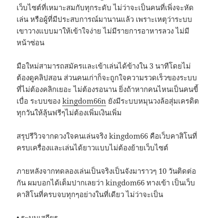
เว็บไซต์ที่เหมาะสมกับทุกระดับ ไม่ว่าจะเป็นคนที่เพิ่งจะหัด
เล่น หรือผู้ที่มีประสบการณ์มานานแล้ว เพราะเหตุว่าระบบ
เขาวางแบบมาให้เข้าใจง่าย ไม่มีรายการอาหารลวง ไม่มี
หน้าซ่อน
มือใหม่สามารถสมัครและเข้าเล่นได้ข้างใน 3 นาทีโดยไม่
ต้องดูคลิปสอน ส่วนคนเก่าก็จะถูกใจความรวดเร็วของระบบ
ที่ไม่ต้องคลิกเยอะ ไม่ต้องรอนาน ยิ่งถ้าหากคนไหนเป็นคนขี้
เบื่อ ระบบของ
kingdom66n
ยังมีระบบหมุนวงล้อสุ่มเครดิต
ทุกวันให้ลุ้นฟรีๆไม่ต้องเพิ่มเงินเพิ่ม
สรุปรีวิวจากดวงใจคนเล่นจริง kingdom66 คือเว็บคาสิโนที่
ครบเครื่องและเล่นได้ยาวแบบไม่ต้องย้ายเว็บไซต์
ภายหลังจากทดลองเล่นเป็นจริงเป็นจังมาราวๆ 10 วันติดต่อ
กัน ผมบอกได้เต็มปากเลยว่า kingdom66 ทางเข้า เป็นเว็บ
คาสิโนที่ครบจบทุกๆอย่างในที่เดียว ไม่ว่าจะเป็น
• ระบบเสถียร