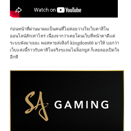
ก่อนหน้าที่ผ่านมาผมเป็นคนที่ไม่ค่อยวางใจเว็บคาสิโน
ออนไลน์สักเท่าไหร่ เนื่องจากว่าเคยโดนเว็บที่หน้าตาดีแต่
ระบบพังมาเยอะ พอสหายส่งลิงก์ kingdom66 มาให้ บอกว่า
เว็บแห่งนี้ราวกับคาสิโนจริงๆแถมไม่ล็อกยูส ก็เลยลองเปิดใจ
อีกที