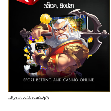
https://t.co/lUsum5Dp7i