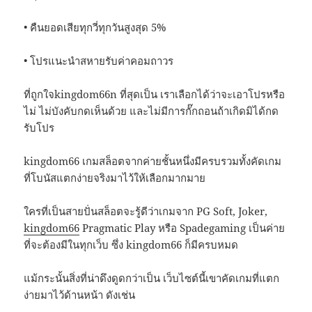
• คืนยอดเสียทุกวี่ทุกวันสูงสุด 5%
• โปรแนะนำสหายรับค่าคอมถาวร
ที่ถูกใจkingdom66n ที่สุดเป็น เราเลือกได้ว่าจะเอาโปรหรือ
ไม่ ไม่บังคับกดเห็นด้วย และไม่มีการกั๊กถอนถ้าเกิดมิได้กด
รับโปร
kingdom66 เกมสล็อตจากค่ายชั้นหนึ่งมีครบรวมทั้งคัดเกม
ที่โบนัสแตกง่ายจริงมาไว้ให้เลือกมากมาย
ใครที่เป็นสายปั่นสล็อตจะรู้ดีว่าเกมจาก PG Soft, Joker,
kingdom66
Pragmatic Play หรือ Spadegaming เป็นค่าย
ที่จะต้องมีในทุกเว็บ ซึ่ง kingdom66 ก็มีครบหมด
แม้กระนั้นสิ่งที่น่าดึงดูดกว่าเป็น เว็บไซต์นี้เขาคัดเกมที่แตก
ง่ายมาไว้ด้านหน้า ดังเช่น