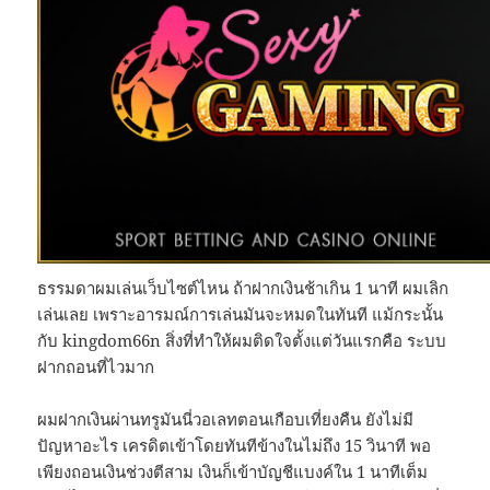
ธรรมดาผมเล่นเว็บไซต์ไหน ถ้าฝากเงินช้าเกิน 1 นาที ผมเลิก
เล่นเลย เพราะอารมณ์การเล่นมันจะหมดในทันที แม้กระนั้น
กับ kingdom66n สิ่งที่ทำให้ผมติดใจตั้งแต่วันแรกคือ ระบบ
ฝากถอนที่ไวมาก
ผมฝากเงินผ่านทรูมันนี่วอเลทตอนเกือบเที่ยงคืน ยังไม่มี
ปัญหาอะไร เครดิตเข้าโดยทันทีข้างในไม่ถึง 15 วินาที พอ
เพียงถอนเงินช่วงตีสาม เงินก็เข้าบัญชีแบงค์ใน 1 นาทีเต็ม