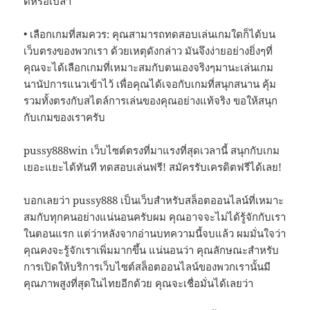
ดีหรือเปล่า
• เลือกเกมที่สมควร: คุณสามารถทดสอบเล่นเกมใดก็ได้บน
เว็บตรงของพวกเรา ด้วยเหตุดังกล่าว มันจึงง่ายอย่างยิ่งๆที่
คุณจะได้เลือกเกมที่เหมาะสมกับตนเองจริงๆมานะเล่นเกม
นานัปการแนวเข้าไว้ เพื่อคุณได้เจอกับเกมที่สนุกสนาน คุ้ม
รวมทั้งตรงกับสไตล์การเล่นของคุณอย่างแท้จริง ขอให้สนุก
กับเกมของเราครับ
pussy888win เว็บไซต์ตรงที่มาแรงที่สุดเวลานี้ สนุกกับเกม
เยอะแยะได้ทันที ทดสอบเล่นฟรี! สมัครรับเครดิตฟรีได้เลย!
บอกเลยว่า pussy888 เป็นเว็บสำหรับสล็อตออนไลน์ที่เหมาะ
สมกับทุกคนอย่างแน่นอนครับผม คุณอาจจะไม่ได้รู้จักกับเรา
ในตอนแรก แต่ว่าหลังจากอ่านบทความนี้จบแล้ว ผมมั่นใจว่า
คุณคงจะรู้จักเราเพิ่มมากขึ้น แน่นอนว่า คุณลักษณะสำหรับ
การเปิดให้บริการเว็บไซต์สล็อตออนไลน์ของพวกเรานั้นมี
คุณภาพสูงที่สุดในไทยอีกด้วย คุณจะเชื่อมั่นได้เลยว่า