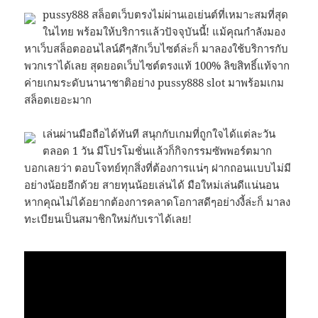
pussy888 สล็อตเว็บตรงไม่ผ่านเอเย่นต์ที่เหมาะสมที่สุด
ในไทย พร้อมให้บริการแล้วปัจจุบันนี้! แม้คุณกำลังมอง
หาเว็บสล็อตออนไลน์ดีๆสักเว็บไซต์ล่ะก็ มาลองใช้บริการกับ
พวกเราได้เลย สุดยอดเว็บไซต์ตรงแท้ 100% ลิขสิทธิ์แท้จาก
ค่ายเกมระดับนานาชาติอย่าง pussy888 slot มาพร้อมเกม
สล็อตเยอะมาก
เล่นผ่านมือถือได้ทันที สนุกกับเกมที่ถูกใจได้แต่ละวัน
ตลอด 1 วัน มีโปรโมชั่นแล้วก็กิจกรรมซัพพอร์ตมาก
บอกเลยว่า ตอบโจทย์ทุกสิ่งที่ต้องการแน่ๆ ฝากถอนแบบไม่มี
อย่างน้อยอีกด้วย สายทุนน้อยเล่นได้ มือใหม่เล่นดีแน่นอน
หากคุณไม่ได้อยากต้องการคลาดโอกาสดีๆอย่างงี้ล่ะก็ มาลง
ทะเบียนเป็นสมาชิกใหม่กับเราได้เลย!