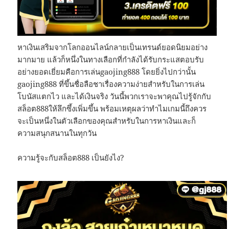
หาเงินเสริมจากโลกออนไลน์กลายเป็นเทรนด์ยอดนิยมอย่าง
มากมาย แล้วก็หนึ่งในทางเลือกที่กำลังได้รับกระแสตอบรับ
อย่างยอดเยี่ยมคือการเล่นgaojing888 โดยยิ่งไปกว่านั้น
gaojing888 ที่ขึ้นชื่อลือชาเรื่องความง่ายสำหรับในการเล่น
โบนัสแตกไว และได้เงินจริง วันนี้พวกเราจะพาคุณไปรู้จักกับ
สล็อต888ให้ลึกซึ้งเพิ่มขึ้น พร้อมเหตุผลว่าทำไมเกมนี้ถึงควร
จะเป็นหนึ่งในตัวเลือกของคุณสำหรับในการหาเงินและก็
ความสนุกสนานในทุกวัน
ความรู้จะกับสล็อต888 เป็นยังไง?