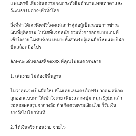
แฟนตาซี เสี่ยงอันตราย จนกระทั่งธีมตำนานเทพเทวดาและ
วัฒนธรรมต่างๆทั่วทั้งโลก
สิ่งที่ทำให้เครดิตฟรีโดดเด่นกว่าคู่ต่อสู้เป็นระบบการชำระ
เงินที่ยุติธรรม โบนัสที่แจกหนัก รวมทั้งการออกแบบเกมที่
เข้าใจง่าย ไม่ซับซ้อน เหมาะทั้งสำหรับผู้เล่นมือใหม่และก็นัก
ปั่นสล็อตมือโปร
ลักษณะเด่นของสล็อต888 ที่คุณไม่สมควรพลาด
1. เล่นง่าย ไม่ต้องมีพื้นฐาน
ไม่ว่าคุณจะเป็นมือใหม่ที่ไม่เคยเล่นเครดิตฟรีมาก่อน สล็อต
ถูกออกแบบมาให้เข้าใจง่าย เพียงแต่กดปุ่ม หมุน Spin แล้ว
รอคอยผลสรุปจากวงล้อ ถ้าเกิดตรงตามเงื่อนไข ก็รับเงิน
รางวัลไปโดยทันที
2. ได้เงินจริง ถอนง่าย จ่ายไว