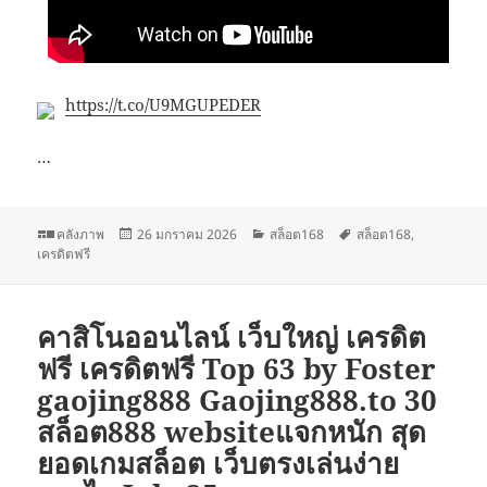
https://t.co/U9MGUPEDER
…
รูป
เขียน
หมวด
ป้าย
คลังภาพ
26 มกราคม 2026
สล็อต168
สล็อต168
,
แบบ
เมื่อ
หมู่
กำกับ
เครดิตฟรี
เรื่อง
คาสิโนออนไลน์ เว็บใหญ่ เครดิต
ฟรี เครดิตฟรี Top 63 by Foster
gaojing888 Gaojing888.to 30
สล็อต888 websiteแจกหนัก สุด
ยอดเกมสล็อต เว็บตรงเล่นง่าย