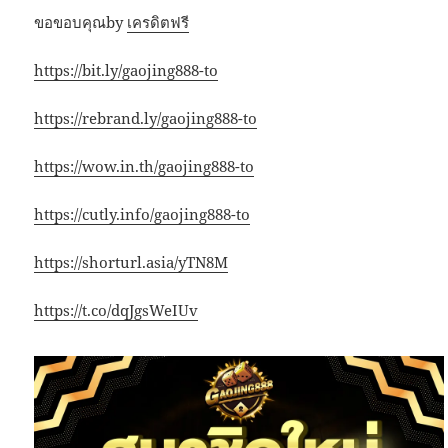
ขอขอบคุณby
เครดิตฟรี
https://bit.ly/gaojing888-to
https://rebrand.ly/gaojing888-to
https://wow.in.th/gaojing888-to
https://cutly.info/gaojing888-to
https://shorturl.asia/yTN8M
https://t.co/dqJgsWeIUv