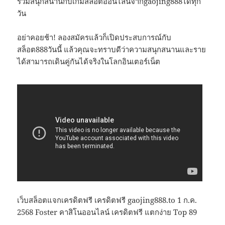
ร่วมสนุกสนานกับเกมสล็อตออนไลน์จากgaojing888ได้ทุก
วัน
อย่าคอยช้า! ลองสมัครแล้วก็เปิดประสบการณ์กับ
สล็อต888วันนี้ แล้วคุณจะทราบดีว่าความสนุกสนานและราย
ได้สามารถเดินคู่กันได้จริงในโลกอินเตอร์เน็ต
เว็บสล็อตแจกเครดิตฟรี เครดิตฟรี gaojing888.to 1 ก.ค.
2568 Foster คาสิโนออนไลน์ เครดิตฟรี แตกง่าย Top 89