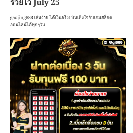
รวยไว July 25
gaojing888 เล่นง่าย ได้เงินจริง! บันเทิงใจกับเกมสล็อต
ออนไลน์ได้ทุกๆวัน