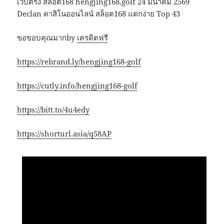
เว็บตรง สล็อต168 hengjing168.golf 24 มีนาคม 2569
Declan คาสิโนออนไลน์ สล็อต168 แตกง่าย Top 43
ขอขอบคุณมากby
เครดิตฟรี
https://rebrand.ly/hengjing168-golf
https://cutly.info/hengjing168-golf
https://bitt.to/4u4edy
https://shorturl.asia/q58AP