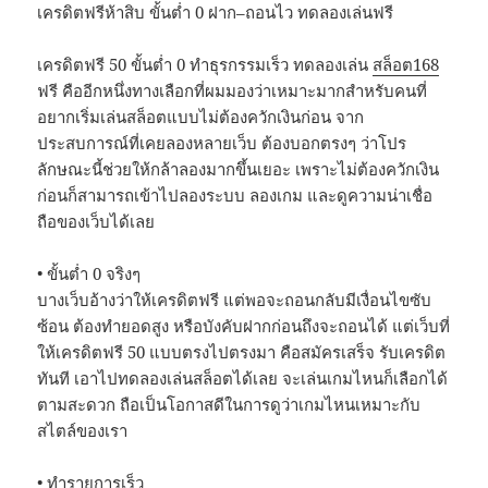
เครดิตฟรีห้าสิบ ขั้นต่ำ 0 ฝาก–ถอนไว ทดลองเล่นฟรี
เครดิตฟรี 50 ขั้นต่ำ 0 ทำธุรกรรมเร็ว ทดลองเล่น
สล็อต168
ฟรี คืออีกหนึ่งทางเลือกที่ผมมองว่าเหมาะมากสำหรับคนที่
อยากเริ่มเล่นสล็อตแบบไม่ต้องควักเงินก่อน จาก
ประสบการณ์ที่เคยลองหลายเว็บ ต้องบอกตรงๆ ว่าโปร
ลักษณะนี้ช่วยให้กล้าลองมากขึ้นเยอะ เพราะไม่ต้องควักเงิน
ก่อนก็สามารถเข้าไปลองระบบ ลองเกม และดูความน่าเชื่อ
ถือของเว็บได้เลย
• ขั้นต่ำ 0 จริงๆ
บางเว็บอ้างว่าให้เครดิตฟรี แต่พอจะถอนกลับมีเงื่อนไขซับ
ซ้อน ต้องทำยอดสูง หรือบังคับฝากก่อนถึงจะถอนได้ แต่เว็บที่
ให้เครดิตฟรี 50 แบบตรงไปตรงมา คือสมัครเสร็จ รับเครดิต
ทันที เอาไปทดลองเล่นสล็อตได้เลย จะเล่นเกมไหนก็เลือกได้
ตามสะดวก ถือเป็นโอกาสดีในการดูว่าเกมไหนเหมาะกับ
สไตล์ของเรา
• ทำรายการเร็ว