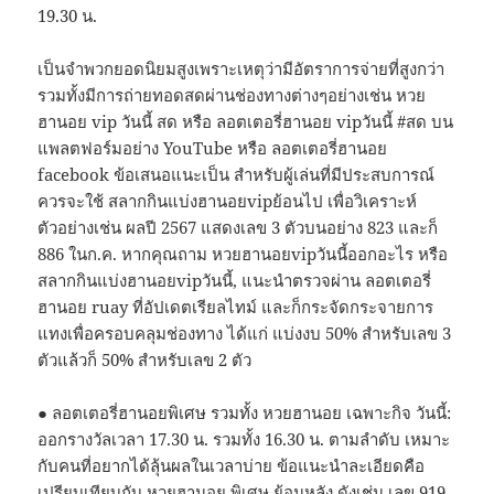
19.30 น.
เป็นจำพวกยอดนิยมสูงเพราะเหตุว่ามีอัตราการจ่ายที่สูงกว่า
รวมทั้งมีการถ่ายทอดสดผ่านช่องทางต่างๆอย่างเช่น หวย
ฮานอย vip วันนี้ สด หรือ ลอตเตอรี่ฮานอย vipวันนี้ #สด บน
แพลตฟอร์มอย่าง YouTube หรือ ลอตเตอรี่ฮานอย
facebook ข้อเสนอแนะเป็น สำหรับผู้เล่นที่มีประสบการณ์
ควรจะใช้ สลากกินแบ่งฮานอยvipย้อนไป เพื่อวิเคราะห์
ตัวอย่างเช่น ผลปี 2567 แสดงเลข 3 ตัวบนอย่าง 823 และก็
886 ในก.ค. หากคุณถาม หวยฮานอยvipวันนี้ออกอะไร หรือ
สลากกินแบ่งฮานอยvipวันนี้, แนะนำตรวจผ่าน ลอตเตอรี่
ฮานอย ruay ที่อัปเดตเรียลไทม์ และก็กระจัดกระจายการ
แทงเพื่อครอบคลุมช่องทาง ได้แก่ แบ่งงบ 50% สำหรับเลข 3
ตัวแล้วก็ 50% สำหรับเลข 2 ตัว
● ลอตเตอรี่ฮานอยพิเศษ รวมทั้ง หวยฮานอย เฉพาะกิจ วันนี้:
ออกรางวัลเวลา 17.30 น. รวมทั้ง 16.30 น. ตามลำดับ เหมาะ
กับคนที่อยากได้ลุ้นผลในเวลาบ่าย ข้อแนะนำละเอียดคือ
เปรียบเทียบกับ หวยฮานอย พิเศษ ย้อนหลัง ดังเช่น เลข 919