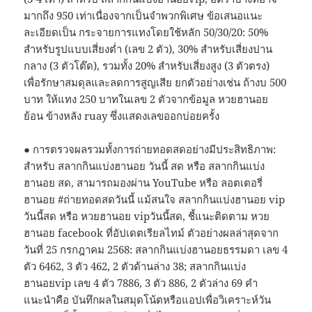
มากถึง 950 เท่าเนื่องจากเป็นจำพวกพิเศษ ข้อเสนอแนะ
ละเอียดเป็น กระจายการแทงโดยใช้หลัก 50/30/20: 50%
สำหรับรูปแบบเสี่ยงต่ำ (เลข 2 ตัว), 30% สำหรับเสี่ยงปาน
กลาง (3 ตัวโต๊ด), รวมทั้ง 20% สำหรับเสี่ยงสูง (3 ตัวตรง)
เพื่อรักษาสมดุลและลดการสูญเสีย ยกตัวอย่างเช่น ถ้างบ 500
บาท ให้แทง 250 บาทในเลข 2 ตัวจากข้อมูล หวยฮานอย
ย้อน ข้างหลัง ruay ซึ่งแสดงเลขออกบ่อยครั้ง
● การตรวจผลรวมทั้งการถ่ายทอดสดอย่างมีประสิทธิภาพ:
สำหรับ สลากกินแบ่งฮานอย วันนี้ สด หรือ สลากกินแบ่ง
ฮานอย สด, สามารถมองผ่าน YouTube หรือ ลอตเตอรี่
ฮานอย #ถ่ายทอดสดวันนี้ แม้สนใจ สลากกินแบ่งฮานอย vip
วันนี้สด หรือ หวยฮานอย vipวันนี้สด, ชี้แนะติดตาม หวย
ฮานอย facebook ที่อัปเดตเรียลไทม์ ตัวอย่างผลล่าสุดจาก
วันที่ 25 กรกฎาคม 2568: สลากกินแบ่งฮานอยธรรมดา เลข 4
ตัว 6462, 3 ตัว 462, 2 ตัวด้านล่าง 38; สลากกินแบ่ง
ฮานอยvip เลข 4 ตัว 7886, 3 ตัว 886, 2 ตัวล่าง 69 คำ
แนะนำคือ บันทึกผลในสมุดโน้ตหรือแอปเพื่อวิเคราะห์วัน