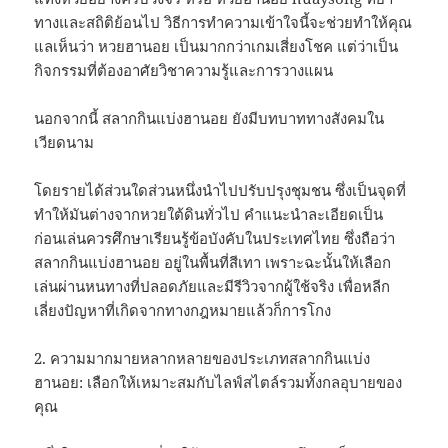
ทางและสถิติย้อนไป วิธีการทำความเข้าใจนี้จะช่วยทำให้คุณ
แลเห็นว่า หวยฮานอย เป็นมากกว่าเกมเสี่ยงโชค แต่ว่าเป็น
กิจกรรมที่ต้องอาศัยวิชาความรู้และการวางแผน
นอกจากนี้ สลากกินแบ่งฮานอย ยังมีบทบาททางสังคมใน
เวียดนาม
โดยรายได้ส่วนใดส่วนหนึ่งนำไปปรับปรุงชุมชน ซึ่งเป็นจุดที่
ทำให้มันต่างจากหวยใต้ดินทั่วไป คำแนะนำละเอียดเป็น
ก่อนเล่นควรศึกษาเรียนรู้ข้อบังคับในประเทศไทย ซึ่งถือว่า
สลากกินแบ่งฮานอย อยู่ในพื้นที่สีเทา เพราะฉะนั้นให้เลือก
เล่นผ่านหนทางที่ปลอดภัยและมีรีวิวจากผู้ใช้จริง เพื่อหลีก
เลี่ยงปัญหาที่เกิดจากทางกฎหมายแล้วก็การโกง
2. ความมากมายหลากหลายของประเภทสลากกินแบ่ง
ฮานอย: เลือกให้เหมาะสมกับไลฟ์สไตล์รวมทั้งกลอุบายของ
คุณ