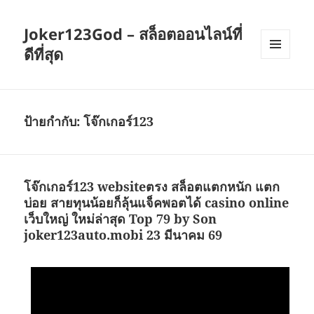
Joker123God – สล็อตออนไลน์ที่
ดีที่สุด
เมนู
และวิด
เจ็ต
ป้ายกำกับ:
โจ๊กเกอร์123
โจ๊กเกอร์123 websiteตรง สล็อตแตกหนัก แตก
บ่อย สายทุนน้อยก็ลุ้นแจ็คพอตได้ casino online
เว็บใหญ่ ใหม่ล่าสุด Top 79 by Son
joker123auto.mobi 23 มีนาคม 69