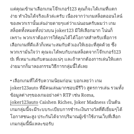
แค่คุณเข้ามาเลือกเกมโจ๊กเกอร์123 คุณก็จะได้เกมที่แตก
ง่าย ทำเงินได้จริงแล้วล่ะครับ เนื่องจากว่าเกมสล็อตออนไลน์
ของพวกเรานั้นเล่นง่ายดายๆแต่ว่าแน่นอนครับผมว่า เกม
สล็อตทั้งหมดทั้งปวงบน joker123 มีให้เลือกมาก โน่นก็
เพราะ พวกเราต้องการให้คุณได้ได้โอกาสสำหรับเพื่อการ
เลือกเกมที่ดีแล้วก็เหมาะสมกับตัวเองให้เยอะที่สุดด้วย ซึ่ง
พวกเรามั่นใจว่า คุณจะได้พบกับเกมสล็อตจากโจ๊กเกอร์123
th ที่เหมาะสมกับตนเองแน่ๆ และถ้าหากต้องการเล่นให้แตก
ง่ายมากก็มาลองกรรมวิธีการกลุ่มนี้ได้เลย
• เลือกเกมที่ได้รับความนิยมก่อน: บอกเลยว่า เกม
joker123auto ที่มีคนเล่นมากชอบมีรีวิว สูตรการเล่น รวมทั้ง
ข้อมูลต่างๆของเกมอย่างค่า RTP เช่น Roma,
joker123auto
Caishen Riches, Joker Madness เป็นต้น
เกมกลุ่มนี้จะมีระบบระเบียบการชำระเงินรางวัลที่ดีเยี่ยมๆได้
โอกาสชนะสูง ประกันได้จากปริมาณผู้เข้าใช้งานเว็บที่เลือก
เกมกลุ่มนี้นี่แหละขอรับ