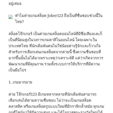
อยู่เสมอ
ทำไมค่ายเกมสล็อต Joker123 ถึงเป็นที่ชื่นชอบช่วงนี้ใน
ไทย?
สล็อตโจ๊กเกอร์ เป็นค่ายเกมสล็อตออนไลน์ที่มีชื่อเสียงและก็
เป็นที่นิยมสูงในวงการเกมคาสิโนออนไลน์ โดยเฉพาะใน
ประเทศไทย ที่นักเดิมพันคนไม่ใช่น้อยต่างรู้จักและก็วางใจ
สำหรับการเลือกเล่นเกมสล็อตจากค่ายนี้ ซึ่งความชื่นชอบที่
มากขึ้นนั้นไม่ได้มาเพราะเหตุว่าเคราะห์ดี แต่ว่าเกิดจากการ
พัฒนาเกมที่มีคุณภาพ รวมทั้งระบบการให้บริการที่มีความ
เป็นมือโปร
1. เกมมากมาย
ค่าย โจ๊กเกอร์123 มีเกมหลากหลายที่นักเดิมพันสามารถ
เลือกเล่นได้ตามความชื่นชอบ ไม่ว่าจะเป็นเกมสล็อต
คลาสสิค หรือเกมสล็อตรูปแบบใหม่ที่มีกราฟิกล้ำสมัย ทุกเกม
ถูกดีไซน์มาให้มีความสนุก และได้โอกาสชนะรางวัลใหญ่ได้