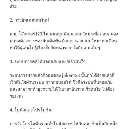
ง่าย
2. การอัพเดตเกมใหม่
ค่าย โจ๊กเกอร์123 ไม่เคยหยุดพัฒนาเกมใหม่ๆเพื่อตอบสนอง
ความต้องการของนักเดิมพัน ด้วยการออกเกมใหม่ๆทุกเดือน
ทำให้ผู้เล่นไม่รู้เรื่องสึกอิดหนาระอาใจกับเกมเดิมๆ
3. ระบบการคลังที่ปลอดภัยและก็เร็วทันใจ
ระบบการฝากแล้วก็ถอนของ joker123 นั้นทำได้ง่ายแล้วก็
เร็วทันใจผ่านระบบ ฝากถอนออโต้ ซึ่งคือระบบที่ปลอดภัย
และสามารถทำธุรกรรมได้ในเวลาอันรวดเร็วทันใจ ไม่ต้อง
รอนาน
4. โบนัสและโปรโมชั่น
การจัดโปรโมชั่นรวมทั้งโบนัสต่างๆให้กับสมาชิกเป็นอีกหนึ่ง