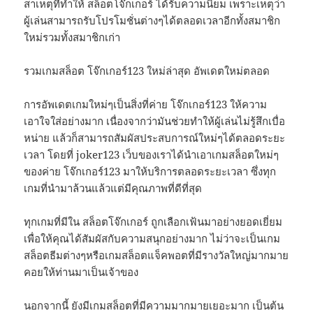
สาเหตุที่ทำให้ สล็อตโจ๊กเกอร์ ได้รับความนิยม เพราะเหตุว่า
ผู้เล่นสามารถรับโปรโมชั่นต่างๆได้ตลอดเวลาอีกทั้งสมาชิก
ใหม่รวมทั้งสมาชิกเก่า
รวมเกมสล็อต โจ๊กเกอร์123 ใหม่ล่าสุด อัพเดตใหม่ตลอด
การอัพเดตเกมใหม่ๆเป็นสิ่งที่ค่าย โจ๊กเกอร์123 ให้ความ
เอาใจใส่อย่างมาก เนื่องจากว่ามันช่วยทำให้ผู้เล่นไม่รู้สึกเบื่อ
หน่าย แล้วก็สามารถสัมผัสประสบการณ์ใหม่ๆได้ตลอดระยะ
เวลา โดยที่ joker123 เว็บของเราได้นำเอาเกมสล็อตใหม่ๆ
ของค่าย โจ๊กเกอร์123 มาให้บริการตลอดระยะเวลา ซึ่งทุก
เกมที่นำมาล้วนแล้วแต่มีคุณภาพที่ดีที่สุด
ทุกเกมที่มีใน สล็อตโจ๊กเกอร์ ถูกเลือกเฟ้นมาอย่างยอดเยี่ยม
เพื่อให้คุณได้สัมผัสกับความสนุกอย่างมาก ไม่ว่าจะเป็นเกม
สล็อตธีมต่างๆหรือเกมสล็อตแจ็คพอตที่มีรางวัลใหญ่มากมาย
คอยให้ท่านมาเป็นเจ้าของ
นอกจากนี้ ยังมีเกมสล็อตที่มีความมากมายเยอะมาก เป็นต้น