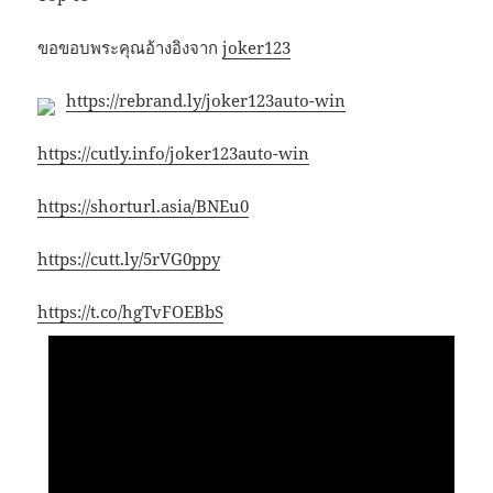
ขอขอบพระคุณอ้างอิงจาก
joker123
https://rebrand.ly/joker123auto-win
https://cutly.info/joker123auto-win
https://shorturl.asia/BNEu0
https://cutt.ly/5rVG0ppy
https://t.co/hgTvFOEBbS