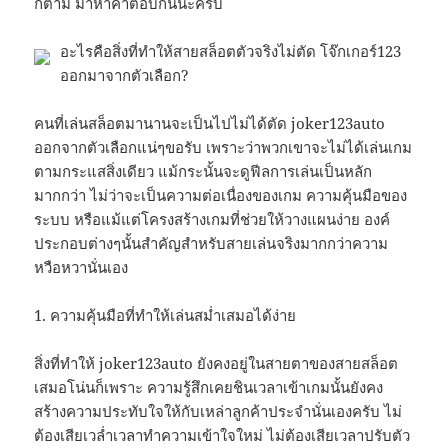
ก็ตาม มาหาคำตอบกันนะครับ
อะไรคือสิ่งที่ทำให้สายสล็อตตัวจริงไม่ตัด โจ๊กเกอร์123
ออกมาจากตัวเลือก?
คนที่เล่นสล็อตมานานจะเป็นไปไม่ได้ตัด joker123auto
ออกจากตัวเลือกแน่ๆขอรับ เพราะว่าพวกเขาจะไม่ได้เล่นเกม
ตามกระแสสิ่งเดียว แม้กระนั้นจะดูฟีลการเล่นเป็นหลัก
มากกว่า ไม่ว่าจะเป็นความต่อเนื่องของเกม ความคุ้นมือของ
ระบบ หรือแม้แต่โครงสร้างเกมที่ช่วยให้วางแผนง่าย องค์
ประกอบต่างๆนั้นสำคัญสำหรับสายเล่นจริงมากกว่าความ
หวือหวานั่นเอง
1. ความคุ้นมือที่ทำให้เล่นสม่ำเสมอได้ง่าย
สิ่งที่ทำให้ joker123auto ยังคงอยู่ในสายตาของสายสล็อต
เสมอโน่นก็เพราะ ความรู้สึกเคยชินเวลาเข้าเกมนั้นยังคง
สร้างความประทับใจให้กับเหล่าลูกค้าประจำนั่นเองครับ ไม่
ต้องเสียเวล่ำเวลาทำความเข้าใจใหม่ ไม่ต้องเสียเวลาปรับตัว