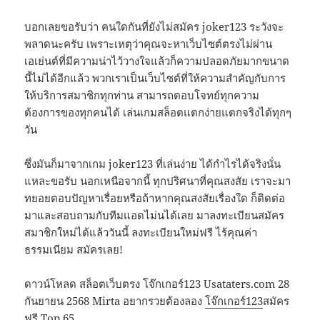
บอกเลยขอรับว่า คนใดกันที่ยังไม่สมัคร joker123 ระวังจะ
พลาดนะครับ เพราะเหตุว่าคุณจะหาเว็บไซต์ตรงไม่ผ่าน
เอเย่นต์ที่มีความน่าไว้วางใจแล้วก็ความปลอดภัยมากขนาด
นี้ไม่ได้อีกแล้ว พวกเราเป็นเว็บไซต์ที่ให้ความสำคัญกับการ
ให้บริการสมาชิกทุกท่าน สามารถตอบโจทย์ทุกความ
ต้องการของทุกคนได้ เล่นเกมสล็อตแตกง่ายแตกจริงได้ทุกๆ
วัน
ซึ่งมันก็มาจากเกม joker123 ที่เล่นง่าย ได้กำไรได้จริงนั่น
แหละขอรับ นอกเหนือจากนี้ ทุกปริศนาที่คุณสงสัย เราจะมา
ทยอยตอบปัญหาเรื่อยหรือถ้าหากคุณสงสัยเรื่องใด ก็ติดต่อ
มาและสอบถามกับทีมแอดไม่นได้เลย มาลงทะเบียนสมัคร
สมาชิกใหม่ได้แล้ววันนี้ ลงทะเบียนใหม่ฟรี ไร้คุณค่า
ธรรมเนียม สมัครเลย!
ดาวน์โหลด สล็อตเว็บตรง โจ๊กเกอร์123 Usataters.com 28
กันยายน 2568 Mirta อยากรวยต้องลอง
โจ๊กเกอร์123
สมัคร
ฟรี Top 65