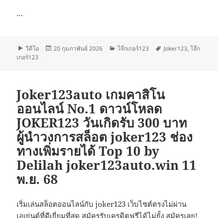
…
รูป
เขียน
หมวด
ป้าย
วีดีโอ
20 กุมภาพันธ์ 2026
โจ๊กเกอร์123
Joker123
,
โจ๊ก
แบบ
เมื่อ
หมู่
กำกับ
เกอร์123
เรื่อง
Joker123auto เกมคาสิโน
ออนไลน์ No.1 ดาวน์โหลด
JOKER123 วันเกิดรับ 300 บาท
ผู้นำวงการสล็อต joker123 ช่อง
ทางเพิ่มรายได้ Top 10 by
Delilah joker123auto.win 11
พ.ย. 68
เริ่มเล่นสล็อตออนไลน์กับ joker123 เว็บไซต์ตรงไม่ผ่าน
เอเย่นต์ที่ดีเยี่ยมที่สุด สมัครรับเครดิตฟรีได้ไม่ยั้ง สมัครเลย!