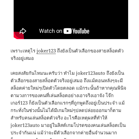
เพราะเหตุไร
joker123
ถึงยังเป็นตัวเลือกของสายสล็อตตัว
จริงอยู่เสมอ
เคยสงสัยกันไหมนะครับว่า ทำไม joker123auto ถึงยังเป็น
ตัวเลือกของสายสล็อตตัวจริงอยู่เสมอ ถึงแม้ตอนหลังๆจะมี
สล็อตค่ายใหม่ๆเปิดตัวโดยตลอด แม้กระนั้นถ้าหากคุณพินิจ
ตามวงการของคนที่เล่นสล็อตอย่างเอาจริงเอาจัง โจ๊ก
เกอร์123 ก็ยังเป็นตัวเลือกแรกๆที่ถูกพูดถึงอยู่เป็นประจำ แม้
กระทั่งในช่วงนั้นไม่ได้มีเกมใหม่ๆปลดปล่อยออกมาก็ตาม
สำหรับคนเล่นสล็อตตัวจริง อะไรคือเหตุผลที่ทำให้
joker123auto มาอยู่ในลิสต์เกมโปรดของคนเล่นสล็อตเป็น
ประจำกันแน่ แม้ว่าจะมีตัวเลือกจากค่ายอื่นจำนวนมาก