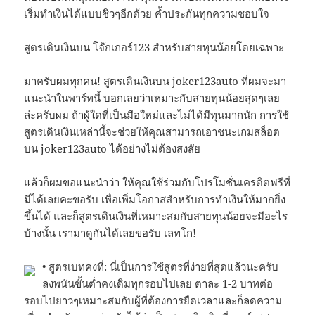
เริ่มทำเงินได้แบบชิวๆอีกด้วย ค้ำประกันทุกความชอบใจ
สูตรเดินเงินบน โจ๊กเกอร์123 สำหรับสายทุนน้อยโดยเฉพาะ
มาครับผมทุกคน! สูตรเดินเงินบน joker123auto ที่ผมจะมา
แนะนำในพาร์ทนี้ บอกเลยว่าเหมาะกับสายทุนน้อยสุดๆเลย
ล่ะครับผม ถ้าผู้ใดที่เป็นมือใหม่และไม่ได้มีทุนมากนัก การใช้
สูตรเดินเงินเหล่านี้จะช่วยให้คุณสามารถเอาชนะเกมสล็อต
บน joker123auto ได้อย่างไม่ต้องสงสัย
แล้วก็ผมขอแนะนำว่า ให้คุณใช้ร่วมกับโปรโมชั่นเครดิตฟรีที่
มีได้เลยคะขอรับ เพื่อเพิ่มโอกาสสำหรับการทำเงินให้มากยิ่ง
ขึ้นได้ และก็สูตรเดินเงินที่เหมาะสมกับสายทุนน้อยจะมีอะไร
บ้างนั้น เรามาดูกันได้เลยขอรับ เลทโก!
• สูตรเบทคงที่: นี่เป็นการใช้สูตรที่ง่ายที่สุดแล้วนะครับ
ลงพนันขั้นต่ำคงเดิมทุกรอบไปเลย ตาละ 1-2 บาทต่อ
รอบไปยาวๆเหมาะสมกับผู้ที่ต้องการยืดเวลาและก็ลดความ