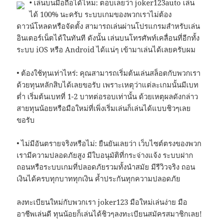
• เล่นบนมือถือได้ไหม: ตอบเลยว่า joker123auto เล่น
ได้ 100% นะครับ ระบบเกมของพวกเราไม่ต้อง
ดาวน์โหลดหรือจัดตั้ง สามารถเล่นผ่านโปรแกรมสำหรับเล่น
อินเตอร์เน็ตได้ในทันที ดังนั้น เล่นบนโทรศัพท์เคลื่อนที่อีกทั้ง
ระบบ iOS หรือ Android ได้แน่ๆ เข้ามาเล่นได้เลยครับผม
• ต้องใช้ทุนเท่าไหร่: คุณสามารถเริ่มต้นเล่นสล็อตกับพวกเรา
ด้วยทุนหลักสิบได้เลยขอรับ เพราะเหตุว่าแต่ละเกมนั้นมีเบท
ต่ำ เริ่มต้นเบทที่ 1-2 บาทต่อรอบเท่านั้น ด้วยเหตุผลดังกล่าว
สายทุนน้อยหรือมือใหม่ที่เพิ่งเริ่มเล่นก็เล่นได้แบบชิวๆเลย
ขอรับ
• ไม่มีอันตรายจริงหรือไม่: ยืนยันเลยว่า เว็บไซต์ตรงของพวก
เรามีความปลอดภัยสูง มีใบอนุมัติที่กระจ่างแจ้ง ระบบฝาก
ถอนหรือระบบเกมที่ปลอดภัยรวมทั้งนำสมัย มีรีวิวจริง ถอน
เงินได้ครบทุกบาททุกเงิน ค้ำประกันทุกความปลอดภัย
ลงทะเบียนใหม่กับพวกเรา joker123 มือใหม่เล่นง่าย มือ
อาชีพเล่นดี ทุนน้อยก็เล่นได้ชิวๆลงทะเบียนสมัครสมาชิกเลย!