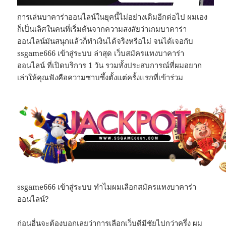
การเล่นบาคาร่าออนไลน์ในยุคนี้ไม่อย่างเดิมอีกต่อไป ผมเอง
ก็เป็นเลิศในคนที่เริ่มต้นจากความสงสัยว่าเกมบาคาร่า
ออนไลน์มันสนุกแล้วก็ทำเงินได้จริงหรือไม่ จนได้เจอกับ
ssgame666 เข้าสู่ระบบ ล่าสุด เว็บสมัครแทงบาคาร่า
ออนไลน์ ที่เปิดบริการ 1 วัน รวมทั้งประสบการณ์ที่ผมอยาก
เล่าให้คุณฟังคือความซาบซึ้งตั้งแต่ครั้งแรกที่เข้าร่วม
ssgame666 เข้าสู่ระบบ ทำไมผมเลือกสมัครแทงบาคาร่า
ออนไลน์?
ก่อนอื่นจะต้องบอกเลยว่าการเลือกเว็บดีมีชัยไปกว่าครึ่ง ผม