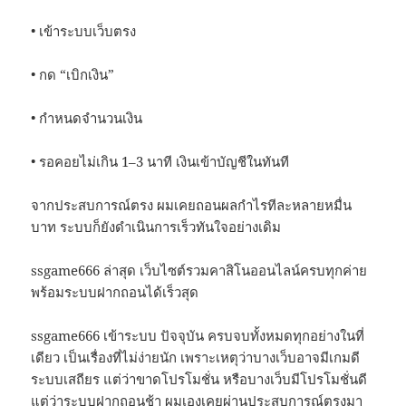
• เข้าระบบเว็บตรง
• กด “เบิกเงิน”
• กำหนดจำนวนเงิน
• รอคอยไม่เกิน 1–3 นาที เงินเข้าบัญชีในทันที
จากประสบการณ์ตรง ผมเคยถอนผลกำไรทีละหลายหมื่น
บาท ระบบก็ยังดำเนินการเร็วทันใจอย่างเดิม
ssgame666 ล่าสุด เว็บไซต์รวมคาสิโนออนไลน์ครบทุกค่าย
พร้อมระบบฝากถอนได้เร็วสุด
ssgame666 เข้าระบบ ปัจจุบัน ครบจบทั้งหมดทุกอย่างในที่
เดียว เป็นเรื่องที่ไม่ง่ายนัก เพราะเหตุว่าบางเว็บอาจมีเกมดี
ระบบเสถียร แต่ว่าขาดโปรโมชั่น หรือบางเว็บมีโปรโมชั่นดี
แต่ว่าระบบฝากถอนช้า ผมเองเคยผ่านประสบการณ์ตรงมา