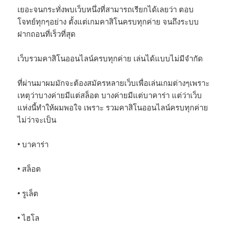
เยอะจนกระทั่งพบเว็บหนึ่งที่สามารถเรียกได้เลยว่า ตอบ
โจทย์ทุกๆอย่าง ตั้งแต่เกมคาสิโนครบทุกค่าย จนถึงระบบ
ฝากถอนที่เร็วที่สุด
เว็บรวมคาสิโนออนไลน์ครบทุกค่าย เล่นได้แบบไม่มีจำกัด
ที่ผ่านมาผมมักจะต้องสมัครหลายเว็บเพื่อเล่นเกมต่างๆเพราะ
เหตุว่าบางค่ายมีแต่สล็อต บางค่ายมีแต่บาคาร่า แต่ว่าเว็บ
แห่งนี้ทำให้ผมพอใจ เพราะ รวมคาสิโนออนไลน์ครบทุกค่าย
ไม่ว่าจะเป็น
• บาคาร่า
• สล็อต
• รูเล็ต
• ไฮโล