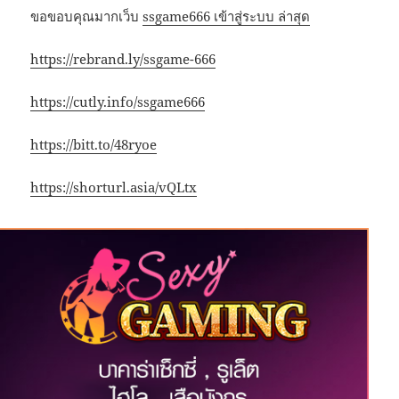
ขอขอบคุณมากเว็บ
ssgame666 เข้าสู่ระบบ ล่าสุด
https://rebrand.ly/ssgame-666
https://cutly.info/ssgame666
https://bitt.to/48ryoe
https://shorturl.asia/vQLtx