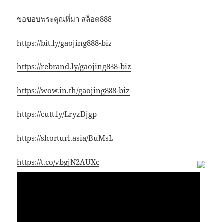
ขอขอบพระคุณที่มา
สล็อต888
https://bit.ly/gaojing888-biz
https://rebrand.ly/gaojing888-biz
https://wow.in.th/gaojing888-biz
https://cutt.ly/LryzDjgp
https://shorturl.asia/BuMsL
https://t.co/vbgjN2AUXc