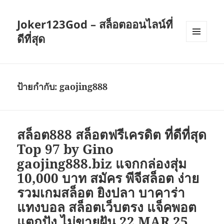
Joker123God – สล็อตออนไลน์ที่
ดีที่สุด
เมนู
และวิด
เจ็ต
ป้ายกำกับ:
gaojing888
สล็อต888 สล็อตฟรีเครดิต ที่ดีที่สุด
Top 97 by Gino
gaojing888.biz แจกกล่องสุ่ม
10,000 บาท สมัคร พีจีสล็อต ง่าย
รวมเกมสล็อต ยิงปลา บาคาร่า
แทงบอล สล็อตเว็บตรง แจ็คพอต
แตกปัง ไม่ขายฝัน 22 MAR 25