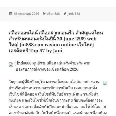
เขียน
หมวด
ป้าย
15 กรกฎาคม 2026
สล็อต888
jinda888
เมื่อ
หมู่
กำกับ
สล็อตออนไลน์ สล็อตฝากถอนเร็ว สำคัญแค่ไหน
สำหรับคนเล่นจริงในปีนี้ 30 June 2569 web
ใหญ่ Jin888.run casino online เว็บใหญ่
เครดิตฟรี Top 57 by Jani
jinda888 ศูนย์รวมสล็อต เล่นจริงจ่ายจริง จาก
ประสบการณ์ตรงของเซียนสล็อต 2026
ในฐานะผู้ที่ฝังตัวอยู่ในวงการสล็อตออนไลน์มาอย่างนาน
ผ่านร้อนผ่านหนาวมาสารพัดสารพันเว็บ เจอมาหมดทั้ง
เว็บไซต์ที่บิดยอด เว็บไซต์ที่ปรับอัตราแพ้ชนะกระทั่งน่า
รังเกียจ และเว็บไซต์ที่เบิกเงินช้ากระทั่งเกือบจะต้องการจะ
เลิกเล่น จนกระทั่งเมื่อต้นปีก่อนหน้าที่ผ่านมาผมได้ได้โอกาส
ลองเข้ามาสัมผัสกับเว็บไซต์หนึ่งตามคำแนะนำของเพื่อนพ้อง