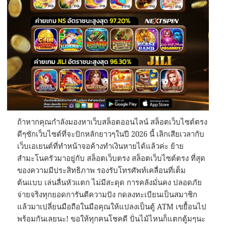
ถ้าหากคุณกำลังมองหาเว็บสล็อตออนไลน์ สล็อตเว็บไซต์ตรง
ดีๆซักเว็บไซต์ที่จะปักหลักยาวๆในปี 2026 นี้ เลิกเสียเวลากับ
เว็บเอเยนต์ที่ทำหน้าจอค้างทำเงินหายได้แล้วค่ะ ย้าย
สำมะโนครัวมาอยู่กับ สล็อตเว็บตรง สล็อตเว็บไซต์ตรง ที่สุด
ของความมีประสิทธิภาพ รองรับโทรศัพท์เคลื่อนที่เต็ม
ต้นแบบ เล่นลื่นหัวแตก ไม่มีสะดุด การคลังมั่นคง ปลอดภัย
จ่ายจริงทุกยอดการันตีความปัง กดลงทะเบียนเป็นสมาชิก
แล้วมาเปลี่ยนมือถือในมือคุณให้แปลงเป็นตู้ ATM เขยื้อนไป
พร้อมกันเลยนะ! ขอให้ทุกคนโชคดี ปั่นไม้ไหนก็แตกตู้มๆนะ