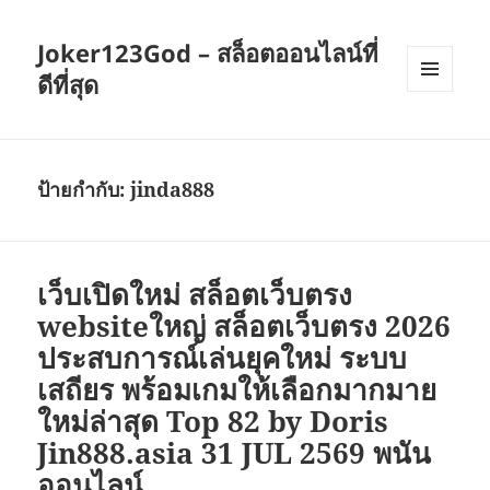
Joker123God – สล็อตออนไลน์ที่
ดีที่สุด
เมนู
และวิด
เจ็ต
ป้ายกำกับ:
jinda888
เว็บเปิดใหม่ สล็อตเว็บตรง
websiteใหญ่ สล็อตเว็บตรง 2026
ประสบการณ์เล่นยุคใหม่ ระบบ
เสถียร พร้อมเกมให้เลือกมากมาย
ใหม่ล่าสุด Top 82 by Doris
Jin888.asia 31 JUL 2569 พนัน
ออนไลน์