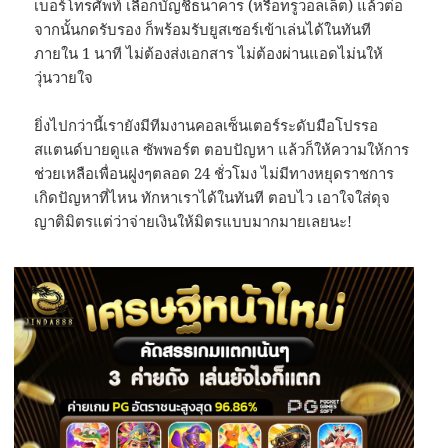
เบอร์โทรศัพท์ เลือกบัญชีธนาคาร (หรือทรูวอลเล็ต) แล้วต่อ
จากนั้นกดรับรอง ก็พร้อมรับยูสเซอร์เข้าเล่นได้ในทันที
ภายใน 1 นาที ไม่ต้องส่งเอกสาร ไม่ต้องผ่านแอดไม่นให้
วุ่นวายใจ
ยิ่งไปกว่านี้เรายังมีทีมงานคอลเซ็นเตอร์ระดับมือโปรรอ
สแตนด์บายดูแล ซัพพอร์ต ตอบปัญหา แล้วก็ให้ความให้การ
ช่วยเหลือเพื่อนฝูงๆตลอด 24 ชั่วโมง ไม่มีทางหยุดราชการ
เกิดปัญหาที่ไหน ทักหาเราได้ในทันที ตอบไว เอาใจใส่ดุจ
ญาติมิตรแต่ว่าจ่ายเงินให้มิตรแบบมากมายเลยนะ!