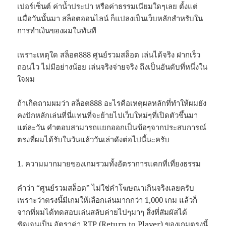
เปอร์เซ็นต์ ค่าน้ำประปา หรือค่าธรรมเนียมใดๆเลย ตั้งแต่
แมื่อวันนั้นมา สล็อตออนไลน์ ก็แปลงเป็นเว็บหลักสำหรับใน
การทำเงินของผมในทันที
เพราะเหตุใด สล็อต888 ศูนย์รวมสล็อต เล่นได้จริง ฝากเร็ว
ถอนไว ไม่มีอย่างน้อย เล่นจริงจ่ายจริง ถึงเป็นอันดับที่หนึ่งใน
ใจผม
ถ้าเกิดถามผมว่า สล็อต888 อะไรคือเหตุผลหลักที่ทำให้ผมยัง
คงปักหลักเล่นที่นี่แทนที่จะย้ายไปเว็บใหม่ๆที่เปิดตัวขึ้นมา
แต่ละวัน คำตอบสามารถแยกออกเป็นข้อๆจากประสบการณ์
ตรงที่ผมได้รับในวันแล้ววันเล่าดังต่อไปนี้นะครับ
1. ความมากมายของเกมรวมทั้งอัตราการแตกที่เที่ยงธรรม
คำว่า “ศูนย์รวมสล็อต” ไม่ใช่คำโฆษณาเกินจริงเลยครับ
เพราะว่าตรงนี้มีเกมให้เลือกเล่นมากกว่า 1,000 เกม แล้วก็
จากที่ผมได้ทดสอบเล่นสลับค่ายไปๆมาๆ สิ่งที่สัมผัสได้
ชัดเจนเป็น อัตราค่า RTP (Return to Player) ของเกมตรงนี้