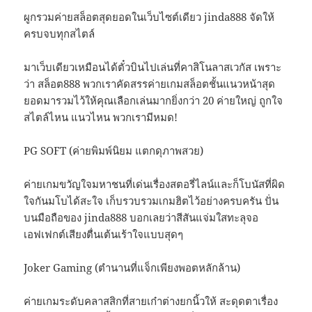
ผูกรวมค่ายสล็อตสุดยอดในเว็บไซต์เดียว jinda888 จัดให้
ครบจบทุกสไตล์
มาเว็บเดียวเหมือนได้ตั๋วบินไปเล่นที่คาสิโนลาสเวกัส เพราะ
ว่า สล็อต888 พวกเราคัดสรรค่ายเกมสล็อตชั้นแนวหน้าสุด
ยอดมารวมไว้ให้คุณเลือกเล่นมากยิ่งกว่า 20 ค่ายใหญ่ ถูกใจ
สไตล์ไหน แนวไหน พวกเรามีหมด!
PG SOFT (ค่ายพิมพ์นิยม แตกดุภาพสวย)
ค่ายเกมขวัญใจมหาชนที่เด่นเรื่องสตอรี่ไลน์และก็โบนัสที่ผิด
ใจกันมโบได้สะใจ เก็บรวบรวมเกมฮิตไว้อย่างครบครัน ปั่น
บนมือถือของ jinda888 บอกเลยว่าสีสันแจ่มใสทะลุจอ
เอฟเฟกต์เสียงตื่นเต้นเร้าใจแบบสุดๆ
Joker Gaming (ตำนานที่แจ็กเพียงพอตหลักล้าน)
ค่ายเกมระดับคลาสสิกที่สายเก๋าต่างยกนิ้วให้ สะดุดตาเรื่อง