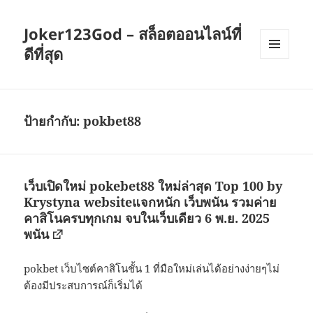
Joker123God – สล็อตออนไลน์ที่
ดีที่สุด
เมนู
และวิด
เจ็ต
ป้ายกำกับ:
pokbet88
เว็บเปิดใหม่ pokebet88 ใหม่ล่าสุด Top 100 by
Krystyna websiteแจกหนัก เว็บพนัน รวมค่าย
คาสิโนครบทุกเกม จบในเว็บเดียว 6 พ.ย. 2025
พนัน
pokbet เว็บไซต์คาสิโนชั้น 1 ที่มือใหม่เล่นได้อย่างง่ายๆไม่
ต้องมีประสบการณ์ก็เริ่มได้