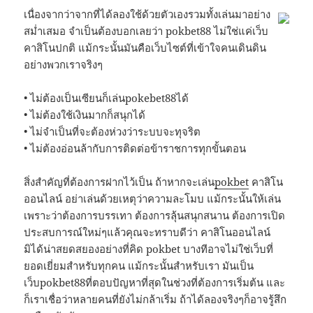
เนื่องจากว่าจากที่ได้ลองใช้ด้วยตัวเองรวมทั้งเล่นมาอย่าง
สม่ำเสมอ จำเป็นต้องบอกเลยว่า pokbet88 ไม่ใช่แค่เว็บ
คาสิโนปกติ แม้กระนั้นมันคือเว็บไซต์ที่เข้าใจคนเดินดิน
อย่างพวกเราจริงๆ
• ไม่ต้องเป็นเซียนก็เล่นpokebet88ได้
• ไม่ต้องใช้เงินมากก็สนุกได้
• ไม่จำเป็นที่จะต้องห่วงว่าระบบจะทุจริต
• ไม่ต้องอ่อนล้ากับการติดต่อข้าราชการทุกขั้นตอน
สิ่งสำคัญที่ต้องการฝากไว้เป็น ถ้าหากจะเล่น
pokbet
คาสิโน
ออนไลน์ อย่าเล่นด้วยเหตุว่าความละโมบ แม้กระนั้นให้เล่น
เพราะว่าต้องการบรรเทา ต้องการลุ้นสนุกสนาน ต้องการเปิด
ประสบการณ์ใหม่ๆแล้วคุณจะทราบดีว่า คาสิโนออนไลน์
มิได้น่าสยดสยองอย่างที่คิด pokbet บางทีอาจไม่ใช่เว็บที่
ยอดเยี่ยมสำหรับทุกคน แม้กระนั้นสำหรับเรา มันเป็น
เว็บpokbet88ที่ตอบปัญหาที่สุดในช่วงที่ต้องการเริ่มต้น และ
ก็เราเชื่อว่าหลายคนที่ยังไม่กล้าเริ่ม ถ้าได้ลองจริงๆก็อาจรู้สึก