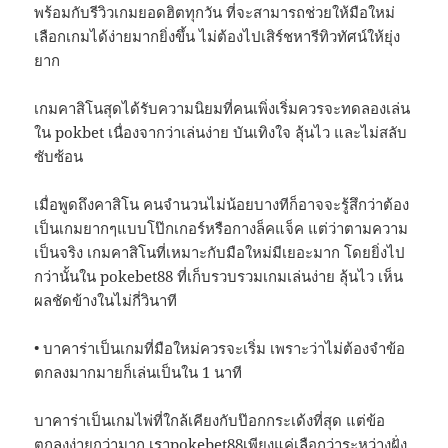
พร้อมกับรีวิวเกมยอดฮิตทุกวัน ที่จะสามารถช่วยให้มือใหม่
เลือกเกมได้ง่ายมากยิ่งขึ้น ไม่ต้องไปเสิร์ชหารีทิวทัศน์ให้ยุ่ง
ยาก
เกมคาสิโนสุดได้รับความนิยมที่คนเพิ่งเริ่มควรจะทดลองเล่น
ใน pokbet เนื่องจากว่าเล่นง่าย บันเทิงใจ ลุ้นไว และไม่สลับ
ซับซ้อน
เมื่อพูดถึงคาสิโน คนจำนวนไม่น้อยบางทีก็อาจจะรู้สึกว่าต้อง
เป็นเกมยากๆแบบโป๊กเกอร์หรือกางล็คแจ็ค แต่ว่าตามความ
เป็นจริง เกมคาสิโนที่เหมาะกับมือใหม่มีเยอะมาก โดยยิ่งไป
กว่านั้นใน pokebet88 ที่เก็บรวบรวมเกมเล่นง่าย ลุ้นไว เห็น
ผลชัดข้างในไม่กี่วินาที
• บาคาร่าเป็นเกมที่มือใหม่ควรจะเริ่ม เพราะว่าไม่ต้องจำข้อ
ตกลงมากมายก็เล่นเป็นใน 1 นาที
บาคาร่าเป็นเกมไพ่ที่ใกล้เคียงกับป๊อกกระเด้งที่สุด แต่ข้อ
ตกลงง่ายกว่ามาก เราpokebet88เพียงแค่เลือกว่าระหว่างฝั่ง