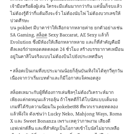
เจ้ามือหรือฝั่งผู้เล่น ใครจะมีแต้มมากกว่ากัน แค่นั้นก็จบแล้ว
ไม่ต้องรู้ดีว่ากี่แต้มถึงจะจั่ว ไม่ต้องนับไพ่ ไม่ต้องบวกเลขให้
ปวดศีรษะ
บน pokbet มีบาคาร่าให้เลือกจากหลายค่าย ยกตัวอย่างเช่น
SA Gaming,
สล็อต
Sexy Baccarat, AE Sexy แล้วก็
Evolution ซึ่งมีห้องให้เลือกหลากหลาย และก็ที่สำคัญคือมี
ดีลเลอร์ถ่ายทอดสดตลอด 24 ชั่วโมง สร้างบรรยากาศเหมือน
อยู่ในคาสิโนจริงแบบไม่ต้องบินไปยังประเทศอื่นๆ
• สล็อตเป็นเกมที่งบประมาณน้อยก็ลุ้นบันเทิงใจได้ทุกวี่ทุกวัน
เนื่องจากว่าเริ่มเบทต่ำและก็มีโอกาสแจ็คพอตสูง
สล็อตเหมาะกับผู้ที่ต้องการเล่นชิลๆไม่ต้องวิเคราะห์มาก
เพียงแค่กดหมุนแล้วรอลุ้น ถ้าโชคดีก็ได้โบนัสแบบเต็มจอ
เกมที่ได้รับความนิยมใน pokebet88 ที่พวกเราเคยทดลอง
แล้วพึงใจ ดังเช่นว่า Lucky Neko, Mahjong Ways, Roma
X และ Sweet Bonanza เพราะเหตุว่าภาพงาม เสียงดี
เอฟเฟกต์ลื่น และที่สำคัญเป็นโอกาสเข้าโบนัสไม่ยากเหลือ